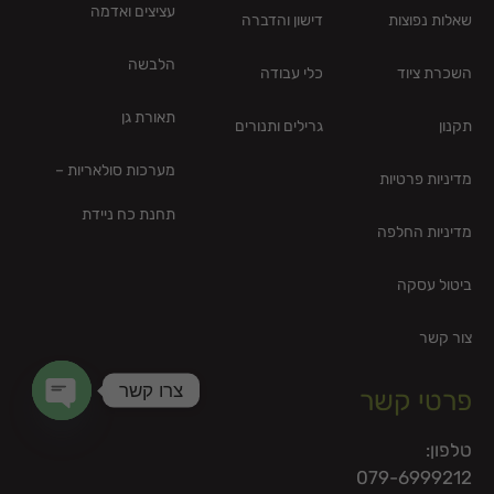
עציצים ואדמה
שאלות נפוצות
דישון והדברה
הלבשה
השכרת ציוד
כלי עבודה
תאורת גן
תקנון
גרילים ותנורים
מערכות סולאריות –
מדיניות פרטיות
תחנת כח ניידת
מדיניות החלפה
ביטול עסקה
צור קשר
צרו קשר
פרטי קשר
en chaty
טלפון:
079-6999212