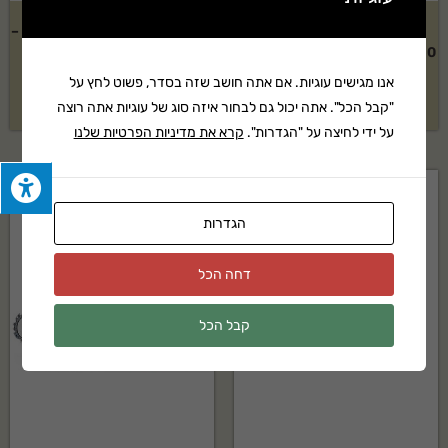
קיט מגזמת נטענת כולל סוללה
מרסקת גזם חשמלית STIHL דגם –
AK10 ומטען STIHL דגם: HSA 56
GHE140L
אנו מגישים עוגיות. אם אתה חושב שזה בסדר, פשוט לחץ על
בקשה להצעת מחיר
בקשה להצעת מחיר
"קבל הכל". אתה יכול גם לבחור איזה סוג של עוגיות אתה רוצה
על ידי לחיצה על "הגדרות".
קרא את מדיניות הפרטיות שלנו
הגדרות
דחה הכל
קבל הכל