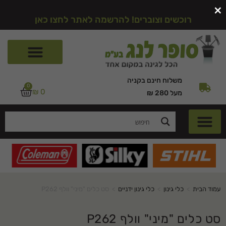
×
רוכשים וצוברים! להרשמה לאתר לחצו כאן
משלוח חינם בקניה
0
₪
0
מעל 280 ₪
עמוד הבית
>
כלי גינון
>
כלי גינון ידניים
>
סט כלים "מיני" וולף P262
סט כלים "מיני" וולף P262