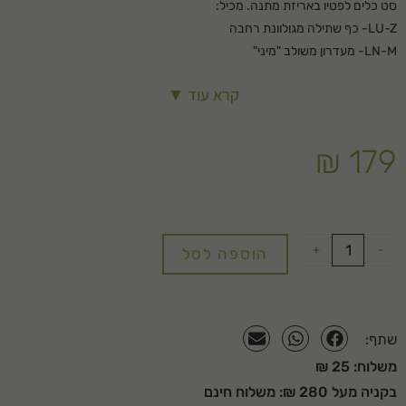
סט כלים לפטיו באריזת מתנה. מכיל:
LU-Z- כף שתילה מגולוונת רחבה
LN-M- מעדרון משולב "מיני"
LD-M- מטאטא גן "מיני"
קרא עוד ▼
LA-M- מקלטר "מיני"
ZM015- ידית מיני 15 ס"מ
₪
179
+
-
הוספה לסל
שתף:
משלוח: 25 ₪
בקניה מעל 280 ₪: משלוח חינם