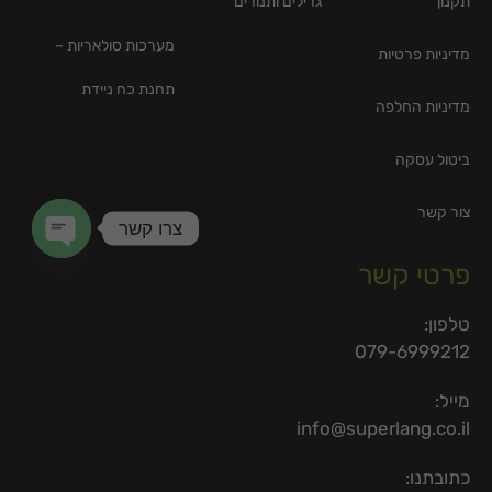
תקנון
גרילים ותנורים
מערכות סולאריות –
מדיניות פרטיות
תחנת כח ניידת
מדיניות החלפה
ביטול עסקה
צור קשר
צרו קשר
פרטי קשר
en chaty
טלפון:
079-6999212
מייל:
info@superlang.co.il
כתובתנו: