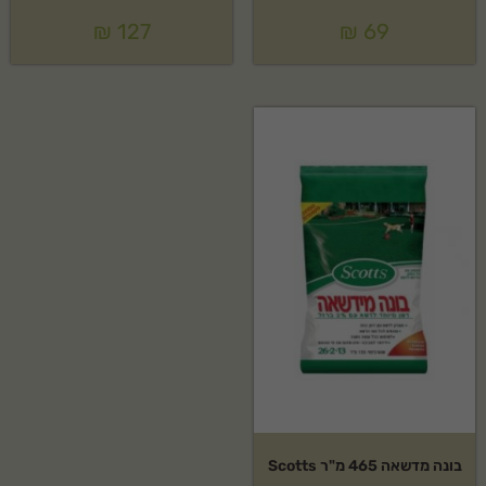
₪
127
₪
69
בונה מדשאה 465 מ"ר Scotts