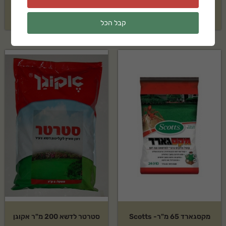
₪
74
₪
49
קבל הכל
מקסגארד 65 מ"ר- Scotts
סטרטר לדשא 200 מ"ר אקוגן