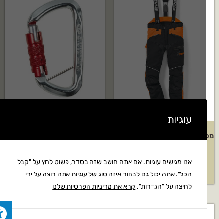
עוגיות
מכנס הגנה מסדרת ADVANCE X-
טבעת D טוויסטלוק עם פין אבטחה
TREEm של STIHL
דגם:500014
אנו מגישים עוגיות. אם אתה חושב שזה בסדר, פשוט לחץ על "קבל
₪
70
₪
1,559
הכל". אתה יכול גם לבחור איזה סוג של עוגיות אתה רוצה על ידי
לחיצה על "הגדרות".
קרא את מדיניות הפרטיות שלנו