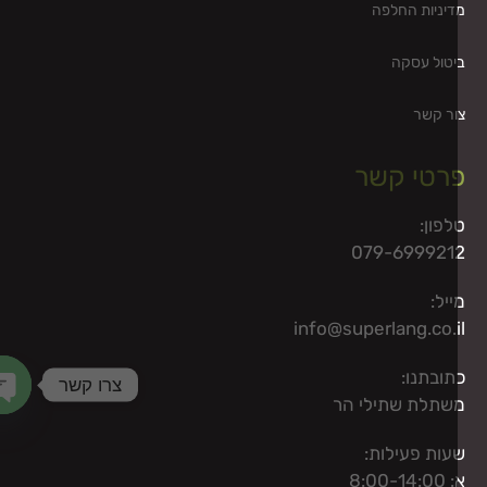
יניות החלפה
טול עסקה
ר קשר
רטי קשר
לפון:
079-699921
יל:
info@superlang.co.i
תובתנו:
צרו קשר
שתלת שתילי הר
haty
עות פעילות:
8:00-14