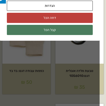
הגדרות
דחה הכל
קבל הכל
טבעת פלדה אובלית
כפפות עבודה דגם: בד בד
דגם:1056010
₪
50
₪
35