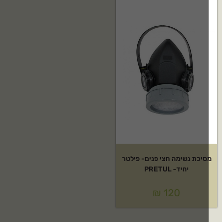
סיכת נשימה חצי פנים- פילטר
יחיד- PRETUL
₪
120