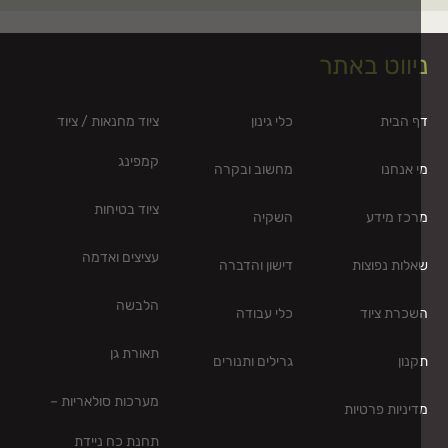
יווט באתר
 הבית
כלי גינון
ציוד מחנאות / ציוד
קמפינג
 אנחנו
מחשוב ובקרה
ציוד בטיחות
כז מידע
השקיה
עציצים ואדמה
לות נפוצות
דישון והדברה
הלבשה
כרת ציוד
כלי עבודה
תאורת גן
נון
גרילים ותנורים
מערכות סולאריות –
יניות פרטיות
תחנת כח ניידת