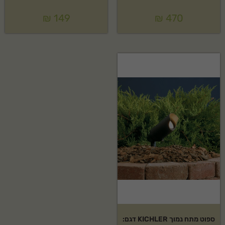
₪
149
₪
470
ספוט מתח נמוך KICHLER דגם: