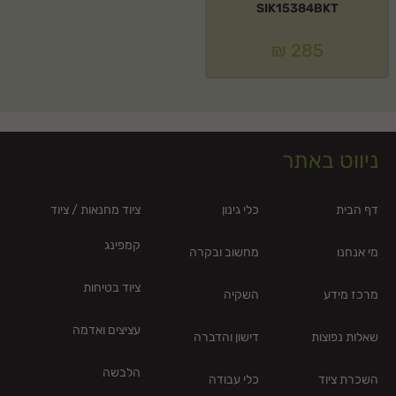
SIK15384BKT
₪
285
ניווט באתר
דף הבית
כלי גינון
ציוד מחנאות / ציוד
קמפינג
מי אנחנו
מחשוב ובקרה
ציוד בטיחות
מרכז מידע
השקיה
עציצים ואדמה
שאלות נפוצות
דישון והדברה
הלבשה
השכרת ציוד
כלי עבודה