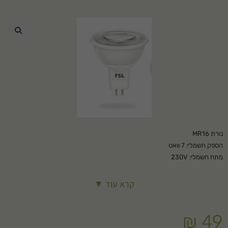
🔍
נורת MR16
הספק חשמלי: 7 וואט
מתח חשמלי: 230V
COB
מגיעה בגוון אור לבן קר 6500K או צהוב חם 3000K
קרא עוד ▼
₪
49