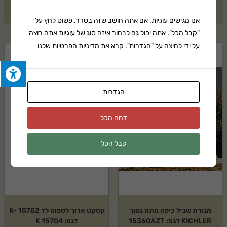
₪
625
₪
285
אנו מגישים עוגיות. אם אתה חושב שזה בסדר, פשוט לחץ על
"קבל הכל". אתה יכול גם לבחור איזה סוג של עוגיות אתה רוצה
על ידי לחיצה על "הגדרות".
קרא את מדיניות הפרטיות שלנו
הגדרות
דחה הכל
קבל הכל
מנורת שביל כיפה מתח נמוך
קסקט ארוך לספוט לד K- 15752
KICHLER דגם: 15360AZT
דגם: K 15704