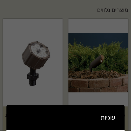
מוצרים נלווים
ספוט מתח נמוך KICHLER דגם:
ספוט לד מתח נמוך 8.5 וואט דגם:
עוגיות
SIK15742AZT
SIK15384AZT