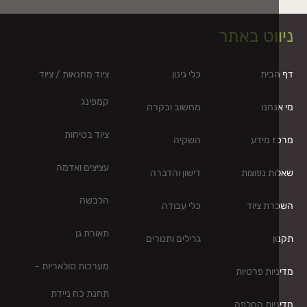
ווט באתר
בית
כלי גינון
ציוד מחנאות / ציוד
קמפינג
נחנו
מחשוב ובקרה
ציוד בטיחות
 מידע
השקיה
עציצים ואדמה
ת נפוצות
דישון והדברה
הלבשה
ת ציוד
כלי עבודה
תאורת גן
ן
גרילים ותנורים
מערכות סולאריות –
יות פרטיות
תחנת כח ניידת
יות החלפה