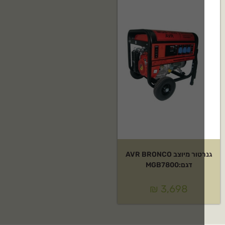
גנרטור מיוצב AVR BRONCO
דגם:MGB7800
₪
3,698