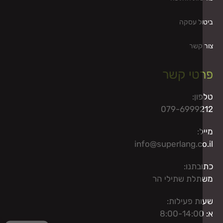
ל עסקה
קשר
טי קשר
ון:
079-6999
:
info@superlang.co
בתנו:
לת שתילי הר
ת פעילות: