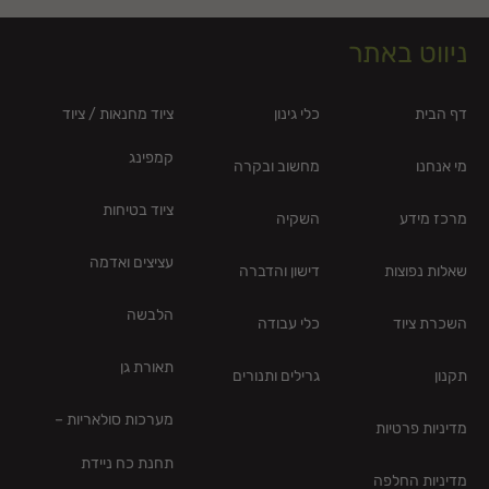
ניווט באתר
דף הבית
כלי גינון
ציוד מחנאות / ציוד
קמפינג
מי אנחנו
מחשוב ובקרה
ציוד בטיחות
מרכז מידע
השקיה
עציצים ואדמה
שאלות נפוצות
דישון והדברה
הלבשה
השכרת ציוד
כלי עבודה
תאורת גן
תקנון
גרילים ותנורים
מערכות סולאריות –
מדיניות פרטיות
תחנת כח ניידת
מדיניות החלפה