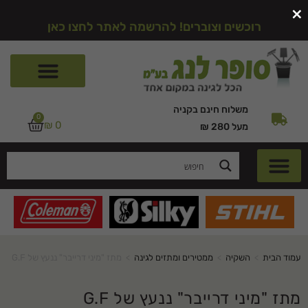
×
רוכשים וצוברים! להרשמה לאתר לחצו כאן
משלוח חינם בקניה
0
₪
0
מעל 280 ₪
עמוד הבית
>
השקיה
>
ממטירים ומתזים לגינה
>
מתז "מיני דרייבר" ננעץ של G.F
מתז "מיני דרייבר" ננעץ של G.F