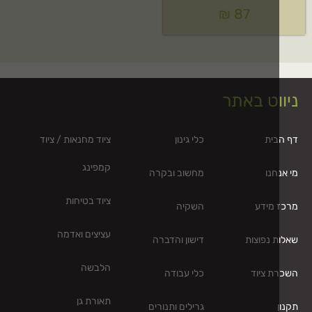
₪
87
וט באתר
בית
כלי גינון
ציוד מחנאות / ציוד
קמפינג
חנו
מחשוב ובקרה
ציוד בטיחות
 מידע
השקיה
עציצים ואדמה
 נפוצות
דישון והדברה
הלבשה
ת ציוד
כלי עבודה
תאורת גן
גרילים ותנורים