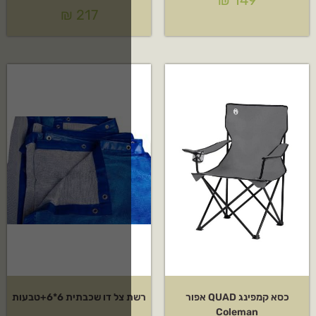
₪
217
ל דו שכבתית 6*6+טבעות