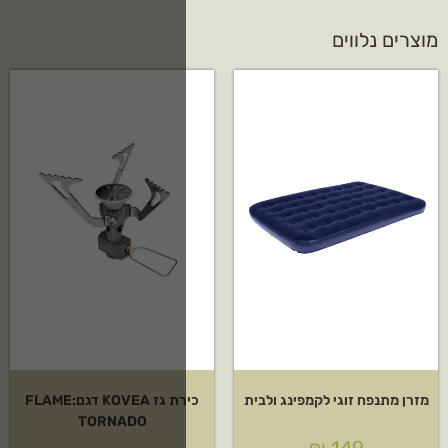
כירת גז KOVEA דגם:FLAME
TORNADO