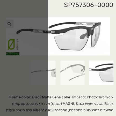
🔍
Frame color:
Black Ma
גם MAGNUS (מגנוס) של רודי פרוגקט. משקפיים
המיוצרים בטכנולוגיה מתקדמת, המסגרת עשויה *Rilsan קלת משקל ובעלת