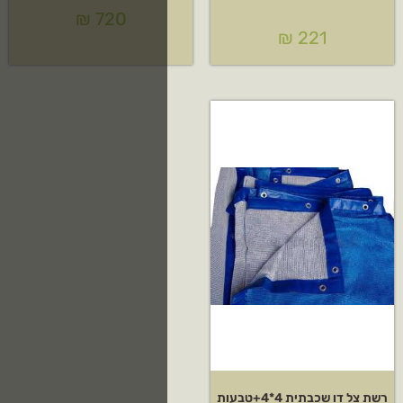
₪
720