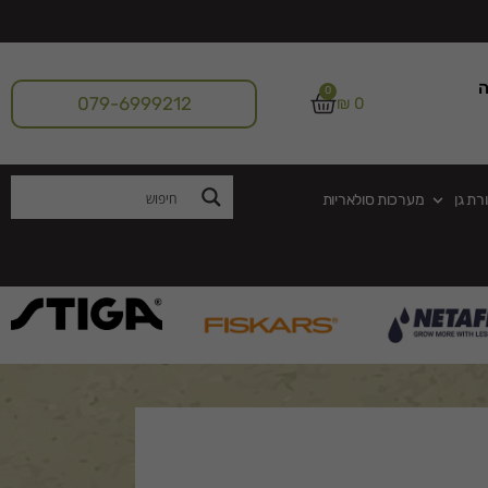
ה
0
079-6999212
₪
0
רת גן
מערכות סולאריות