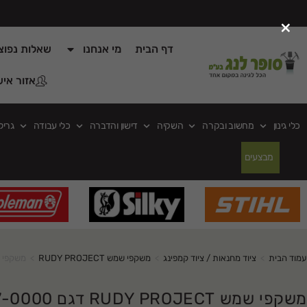
×
דף הבית
מי אנחנו
שאלות נפוצ
אזור איש
כלי גינון
מחשוב ובקרה
השקיה
דישון והדברה
כלי עבודה
גריל
מבצעים
עמוד הבית
>
ציוד מחנאות / ציוד קמפינג
>
משקפי שמש RUDY PROJECT
>
משקפי שמש RUDY PROJECT 
משקפי שמש RUDY PROJECT דגם SP753947-0000