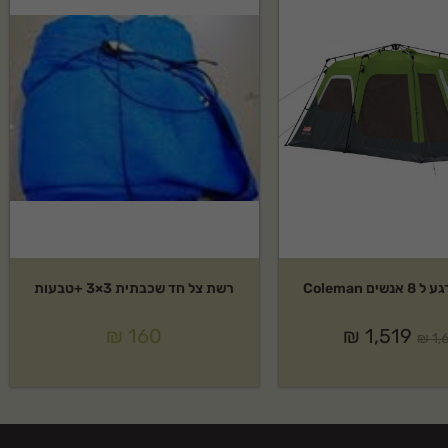
ים Coleman
רשת צל חד שכבתית 3×3 +טבעות
₪
160
₪
1,519
₪
1,