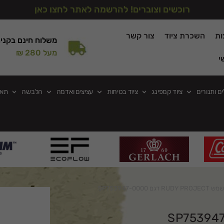
רוכשים וצוברים! להרשמה לאתר לחצו כאן
ות
השכרת ציוד
צור קשר
משלוח חינם בקני
מעל 280 ₪
י
ים ותנורים
ציוד קמפינג
ציוד בטיחות
עציצים ואדמה
הלבשה
תאו
דגם SP753947-0000