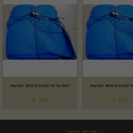
תית 4×4 +טבעות
רשת צל חד שכבתית 3×3 +טבעות
₪
160
₪
323
פרטי קשר