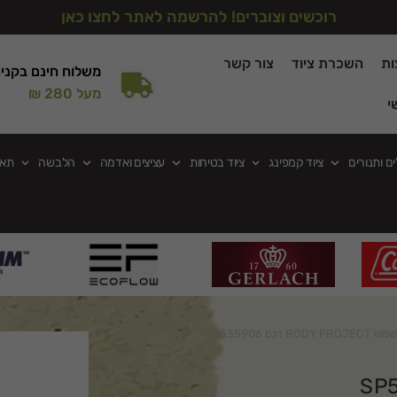
רוכשים וצוברים! להרשמה לאתר לחצו כאן
ות
השכרת ציוד
צור קשר
משלוח חינם בקני
מעל 280 ₪
י
ים ותנורים
ציוד קמפינג
ציוד בטיחות
עציצים ואדמה
הלבשה
תאו
RO דגם SP535906