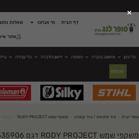
×
דף הבית
מי אנחנו
שאלות נפוצ
אזור איש
כלי גינון
מחשוב ובקרה
השקיה
דישון והדברה
כלי עבודה
גריל
מבצעים
עמוד הבית
>
ציוד מחנאות / ציוד קמפינג
>
משקפי שמש RUDY PROJECT
>
משקפי שמש DY PROJECT
משקפי שמש RODY PROJECT דגם SP535906