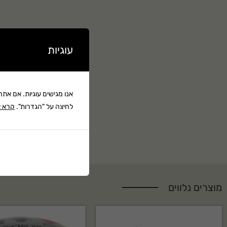
הדגם האייקוני ביותר של רודי פרוג’קט. דגם רידון בגרסתו המחודשת מייצג את השילו
שימושית ובין משקפי יומיום נוחים ועמידים.
זהו דגם בעל תכונות רבות המתאים לכל סוגי הפעילות. הרידון קל ונוח, חזק ועמיד 
עוגיות
מגוון רחב של עדשות לכל תנאי מזג האוויר, מוטות וגשר אף מתכווננים, מבחר פת
אופטי, כל אלו הופכים את רידון לבחירה המושלמת.
אנו מגישים עוגיות. אם את
*המשקפיים מגיעים באריזת קרטון המכילה: נרתיק קשיח, נרתיק רך מבד מיקרופייב
לחיצה על "הגדרות".
קרא א
מוצרים נלווים