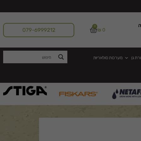
ה
0
079-6999212
₪
0
רת גן
מערכות סולאריות