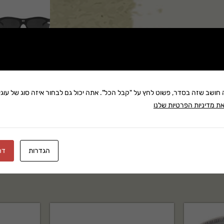
ב המושלם בין וורסטיליות
ומתאים כמעט לכל מבנה פנים.
רונות להתאמת עדשות עם מרשם
שתף:
ה חושב שזה בסדר, פשוט לחץ על "קבל הכל". אתה יכול גם לבחור איזה סוג של עוגיו
משלוח: 25 ₪
ר ותעודת אחריות.
ת מדיניות הפרטיות שלנו
בקניה מעל 280 ₪: משלוח חינם
זמן אספקה:עד 8 ימי עסק
הגדרות
דח