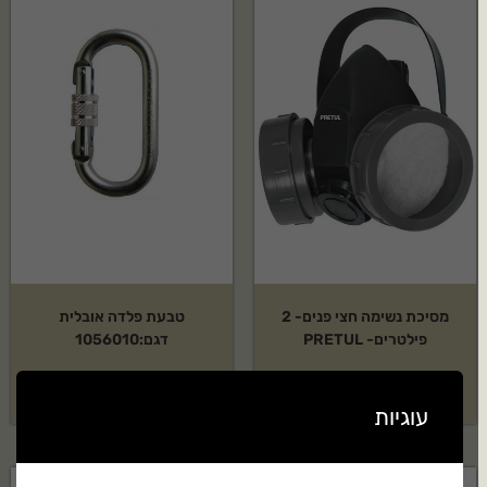
מסיכת נשימה חצי פנים- 2
טבעת פלדה אובלית
פילטרים- PRETUL
דגם:1056010
₪
35
₪
135
עוגיות