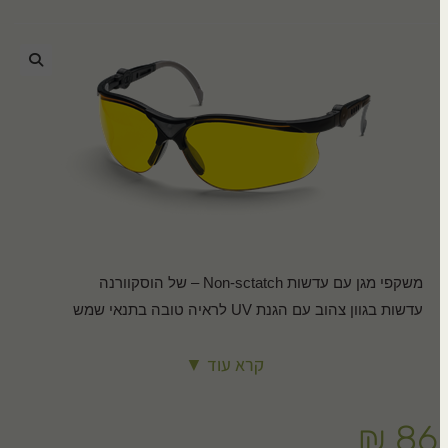
🔍
משקפי מגן עם עדשות Non-sctatch – של הוסקוורנה
עדשות בגוון צהוב עם הגנת UV לראיה טובה בתנאי שמש
אפשרות שינוי של הזווית ואורך הידיות
קרא עוד ▼
עומד בתקנים: +EN 166, ANSI Z87
₪
86