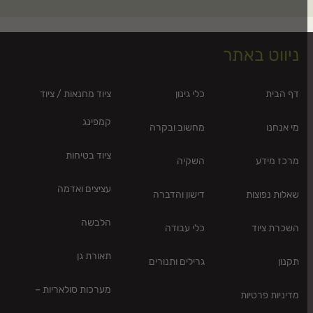
ניווט באתר
דף הבית
כלי גינון
ציוד מחנאות / ציוד
קמפינג
מי אנחנו
מחשוב ובקרה
ציוד בטיחות
מרכז מידע
השקיה
עציצים ואדמה
שאלות נפוצות
דישון והדברה
הלבשה
השכרת ציוד
כלי עבודה
תאורת גן
תקנון
גרילים ותנורים
מערכות סולאריות –
מדיניות פרטיות