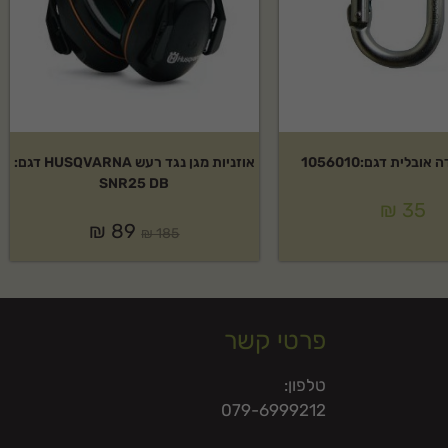
בלית דגם:1056010
אוזניות מגן נגד רעש HUSQVARNA דגם:
SNR25 DB
₪
35
₪
89
₪
185
פרטי קשר
טלפון:
079-6999212