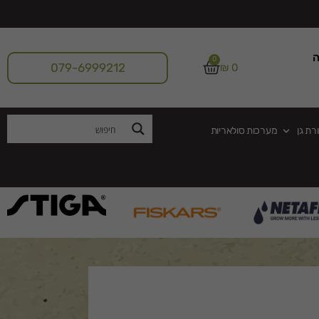
ה
0
079-6999212
₪
0
רת גן
מערכות סולאריות