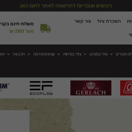
רוכשים וצוברים! להרשמה לאתר לחצו כאן
ות
השכרת ציוד
צור קשר
משלוח חינם בקני
מעל 280 ₪
י
ים ותנורים
ציוד קמפינג
ציוד בטיחות
עציצים ואדמה
הלבשה
תאו