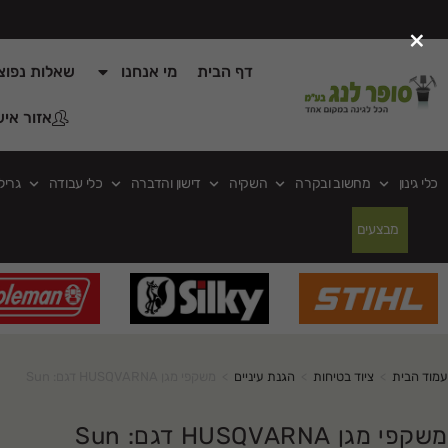
×
דף הבית
מי אנחנו
שאלות נפוצ
אזור איש
כלי גינון
מחשוב ובקרה
השקיה
דישון והדברה
כלי עבודה
גריל
מבצעים
עמוד הבית
>
ציוד בטיחות
>
הגנת עיניים
>
משקפי מגן HUSQVARNA דגם: Sun
משקפי מגן HUSQVARNA דגם: Sun