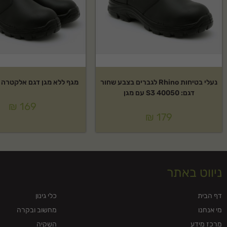
נעלי בטיחות Rhino לגברים בצבע שחור
מגף ללא מגן דגם אלקטרה RH40030
דגם: 40050 S3 עם מגן
₪
169
₪
179
ניווט באתר
דף הבית
כלי גינון
מי אנחנו
מחשוב ובקרה
מרכז מידע
השקיה