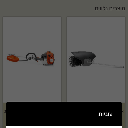
מוצרים נלווים
אביזר מטאטא של HUSQVARNA
חרמש מוטורי HUSQVARNA דגם:
עוגיות
דגם: BR600
525RJX