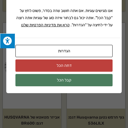
בקשה להצעת מחיר
בקשה להצעת מחיר
אנו מגישים עוגיות. אם אתה חושב שזה בסדר, פשוט לחץ על
"קבל הכל". אתה יכול גם לבחור איזה סוג של עוגיות אתה רוצה
על ידי לחיצה על "הגדרות".
קרא את מדיניות הפרטיות שלנו
הגדרות
דחה הכל
קבל הכל
גוף חרמש נטען Husqvarna דגם:
אביזר מטאטא של HUSQVARNA
536LILX
דגם: BR600