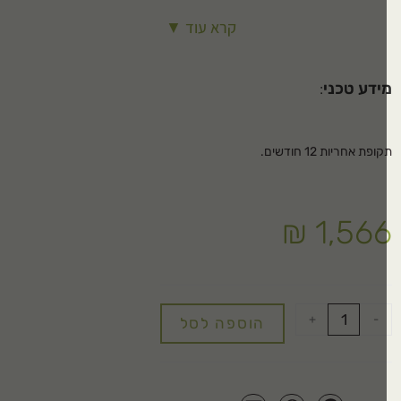
פק מנוע: 140 וואט
קרא עוד ▼
בה הרמה: 5 מטר
ידע טכני
:
ופת אחריות 12 חודשים.
₪
1,56
+
-
הוספה לסל