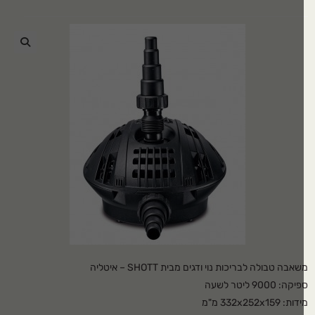
🔍
אבה טבולה לבריכות נוי ודגים מבית SHOTT – איטליה
קה: 9000 ליטר לשעה
ת: 332x252x159 מ"מ