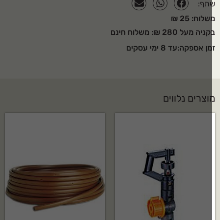
תף:
לוח: 25 ₪
יה מעל 280 ₪: משלוח חינם
ן אספקה:עד 8 ימי עסקים
וצרים נלווים