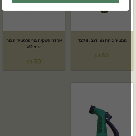
ממטיר גיחה נען דגם: 427B
אקדח השקיה גוף פלסטיק תבור
דגם: W2
₪
65
₪
30