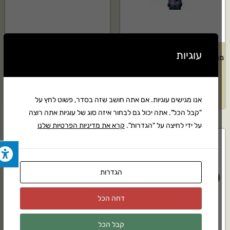
עוגיות
מתז נוי Elgo דגם: 360 מעלות – 5
צינור 16 מ"מ טפטוף כל 0.20 ס"מ
יחידות
– 100 מטר
₪
235
₪
48
אנו מגישים עוגיות. אם אתה חושב שזה בסדר, פשוט לחץ על
"קבל הכל". אתה יכול גם לבחור איזה סוג של עוגיות אתה רוצה
על ידי לחיצה על "הגדרות".
קרא את מדיניות הפרטיות שלנו
הגדרות
דחה הכל
קבל הכל