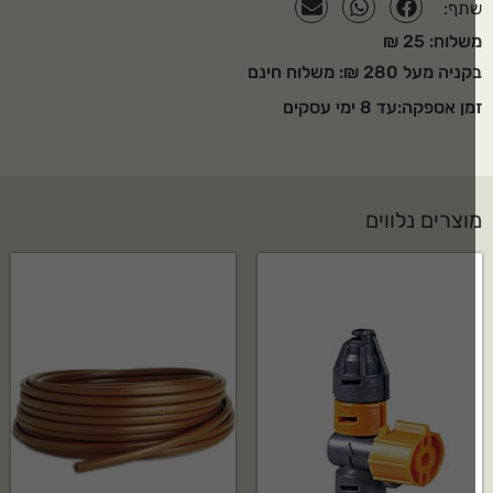
תף:
לוח: 25 ₪
יה מעל 280 ₪: משלוח חינם
ן אספקה:עד 8 ימי עסקים
וצרים נלווים