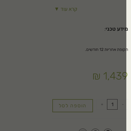
פק מנוע: 110 וואט
קרא עוד ▼
בה הרמה: 3 מטר
ידע טכני
:
ופת אחריות 12 חודשים.
₪
1,43
+
-
הוספה לסל