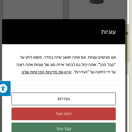
עוגיות
מתז נוי Elgo דגם: 180 מעלות – 5
צינור 16 מ"מ טפטוף כל 0.40 ס"מ
יחידות
– 100 מטר
₪
199
₪
48
אנו מגישים עוגיות. אם אתה חושב שזה בסדר, פשוט לחץ על
"קבל הכל". אתה יכול גם לבחור איזה סוג של עוגיות אתה רוצה
על ידי לחיצה על "הגדרות".
קרא את מדיניות הפרטיות שלנו
הגדרות
דחה הכל
קבל הכל