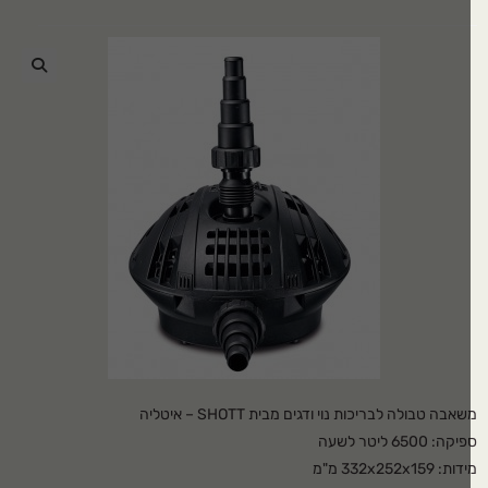
🔍
אבה טבולה לבריכות נוי ודגים מבית SHOTT – איטליה
קה: 6500 ליטר לשעה
ת: 332x252x159 מ"מ