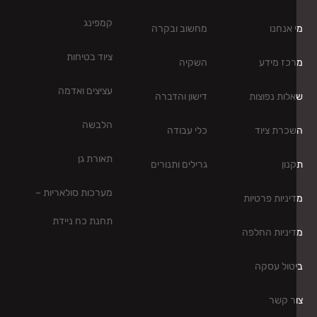
קמפינג
 אנחנו
מחשוב ובקרה
ציוד בטיחות
כז מידע
השקיה
עציצים ואדמה
לות נפוצות
דישון והדברה
הלבשה
כרת ציוד
כלי עבודה
תאורת גן
נון
גרילים ותנורים
מערכות סולאריות –
יניות פרטיות
תחנת כח ניידת
יניות החלפה
טול עסקה
ר קשר