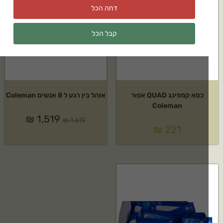
דחה הכל
קבל הכל
כסא קמפינג QUAD אפור
אוהל בין רגע ל 8 אנשים Coleman
Coleman
₪
1,519
₪
1,619
₪
221