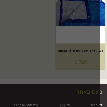
 צל דו שכבתית 6*6+טבעות
₪
720
יווט באתר
 הבית
כלי גינון
ציוד מחנאות / ציוד