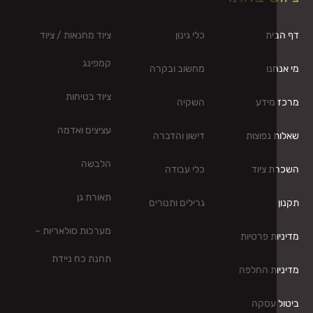
ית
כלי גינון
ציוד מחנאות / ציוד
קמפינג
נו
מחשוב ובקרה
ציוד בטיחות
מידע
השקיה
עציצים ואדמה
נפוצות
דישון והדברה
הלבשה
 ציוד
כלי עבודה
תאורת גן
גרילים ותנורים
מערכות סולאריות –
ת פרטיות
תחנת כח ניידת
ות החלפה
 עסקה