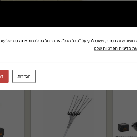
שתף:
משלוח: 25 ₪
של matabi בקטגוריית מרססים. מתאים לשימוש ביתי ומקצועי,
בקניה מעל 280 ₪: משלוח חינם
זמן אספקה:עד 8 ימי עסק
ה חושב שזה בסדר, פשוט לחץ על "קבל הכל". אתה יכול גם לבחור איזה סוג של עוגיו
ת מדיניות הפרטיות שלנו
הגדרות
דח