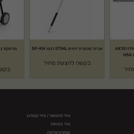
 שירות לאחר מכירה ותמיכה
קיט מגזמת נטענת כולל סוללה AK10
אביזר מנערת זיתים STIHL דגם: SP-KM
 ביתי ומקצועי בקטגוריית מרססים. מוצר אמין ועמיד
בקשה להצעת מחיר
חיר
בקשה
ציוד מחנאות / ציוד קמפינג
ציוד בטיחות
עציצים ואדמה