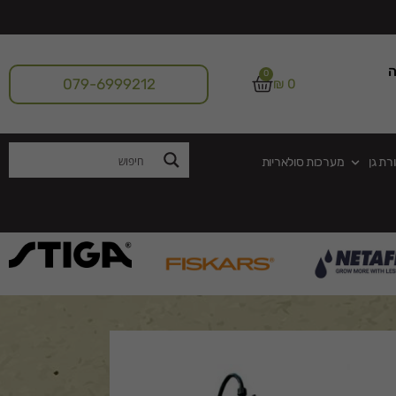
ה
0
079-6999212
₪
0
רת גן
מערכות סולאריות