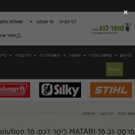
×
דף הבית
מי אנחנו
שאלות נפוצ
אזור איש
כלי גינון
מחשוב ובקרה
השקיה
דישון והדברה
כלי עבודה
גריל
מבצעים
עמוד הבית
>
כלי גינון
>
מרססים
>
מרסס גב MATABI 16 ליטר דגם: evolution 16
מרסס גב MATABI 16 ליטר דגם: evolution 16