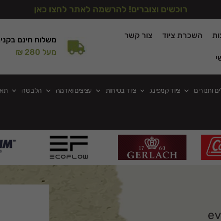
רוכשים וצוברים! להרשמה לאתר לחצו כאן
ות
השכרת ציוד
צור קשר
משלוח חינם בקני
מעל 280 ₪
י
ים ותנורים
ציוד קמפינג
ציוד בטיחות
עציצים ואדמה
הלבשה
תאו