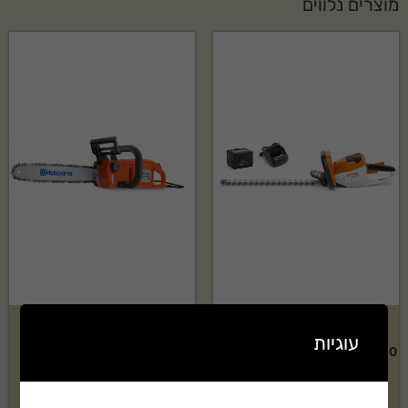
מוצרים נלווים
קיט מגזמת נטענת כולל סוללה
מסור שרשרת HUSQVARNA
עוגיות
AK10 ומטען STIHL דגם: HSA 56
דגם:H321EL
בקשה להצעת מחיר
בקשה להצעת מחיר