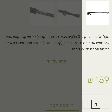
מקל הליכה טלסקופי 3 חלקים עשוי סיבי פחם (קרבון) קל משקל מקטע אחיזה
ארגונומית ארוך מנגנון נעילה קלה (קליפס מיוחד) משקל מקל 185 גרם אורך
קרא עוד ▼
הוספה לסל