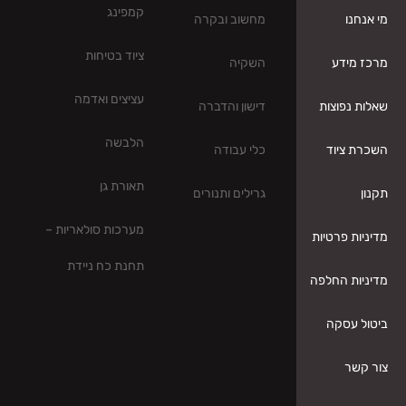
קמפינג
מחשוב ובקרה
ציוד בטיחות
השקיה
עציצים ואדמה
דישון והדברה
הלבשה
כלי עבודה
תאורת גן
גרילים ותנורים
מערכות סולאריות –
תחנת כח ניידת