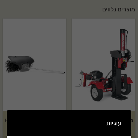
מוצרים נלווים
מבקעת 33 טון TROY-BILT דגם:
אביזר מטאטא של HUSQVARNA
עוגיות
LS33TB
דגם: BR600