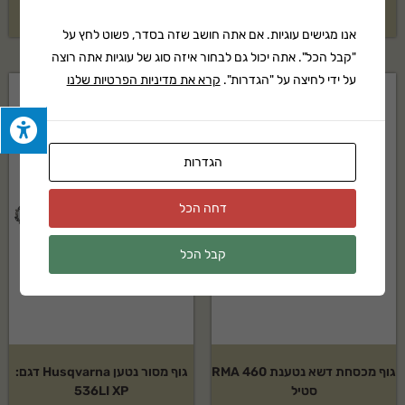
17,899
₪
בקשה להצעת מחיר
אנו מגישים עוגיות. אם אתה חושב שזה בסדר, פשוט לחץ על
"קבל הכל". אתה יכול גם לבחור איזה סוג של עוגיות אתה רוצה
על ידי לחיצה על "הגדרות".
קרא את מדיניות הפרטיות שלנו
הגדרות
דחה הכל
קבל הכל
גוף מכסחת דשא נטענת RMA 460
גוף מסור נטען Husqvarna דגם:
סטיל
536LI XP