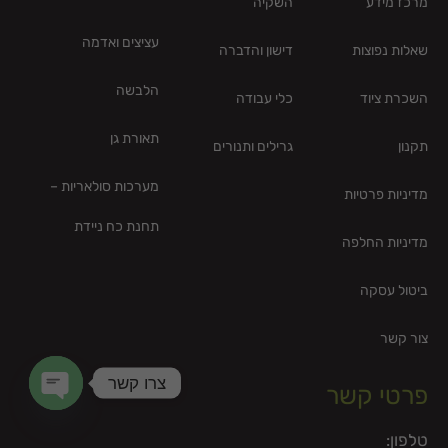
מרכז מידע
השקיה
עציצים ואדמה
שאלות נפוצות
דישון והדברה
הלבשה
השכרת ציוד
כלי עבודה
תאורת גן
תקנון
גרילים ותנורים
מערכות סולאריות –
מדיניות פרטיות
תחנת כח ניידת
מדיניות החלפה
ביטול עסקה
צור קשר
צרו קשר
פרטי קשר
en chaty
טלפון: