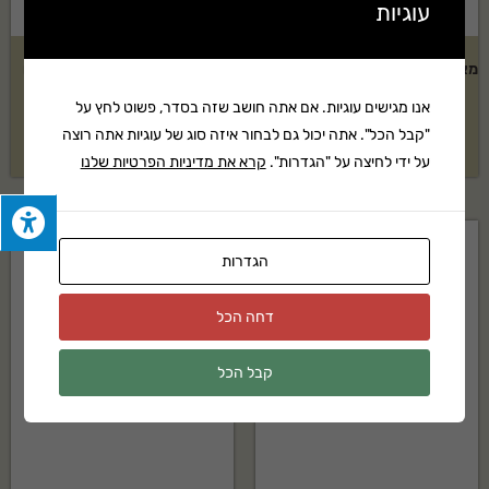
עוגיות
מאווררת צינוריות NG PLUGR 25"
קיט מכסחת נטענת STIHL דגם
הידרוסטטית
RMA 235 + מטען וסוללה
אנו מגישים עוגיות. אם אתה חושב שזה בסדר, פשוט לחץ על
"קבל הכל". אתה יכול גם לבחור איזה סוג של עוגיות אתה רוצה
33,687
₪
בקשה להצעת מחיר
על ידי לחיצה על "הגדרות".
קרא את מדיניות הפרטיות שלנו
הגדרות
דחה הכל
קבל הכל