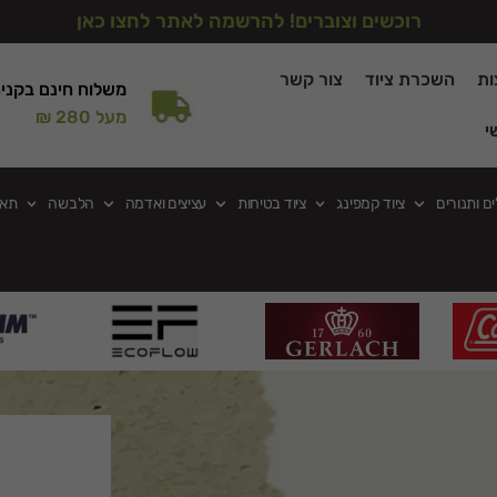
רוכשים וצוברים! להרשמה לאתר לחצו כאן
ות
השכרת ציוד
צור קשר
משלוח חינם בקני
מעל 280 ₪
י
ים ותנורים
ציוד קמפינג
ציוד בטיחות
עציצים ואדמה
הלבשה
תאו