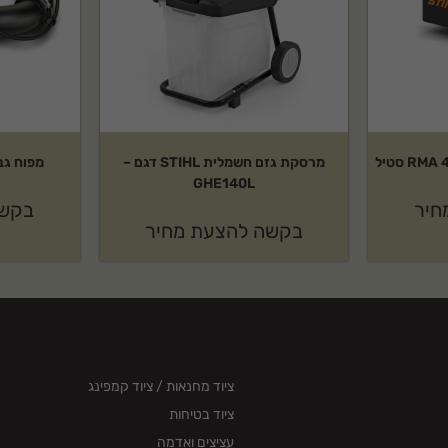
מרסקת גזם חשמלית STIHL דגם –
מפוח גב STIHL דגם: 200
GHE140L
חיר
בקשה
בקשה להצעת מחיר
ציוד מחנאות / ציוד קמפינג
ציוד בטיחות
עציצים ואדמה