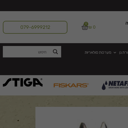
ה
0
079-6999212
₪
0
רת גן
מערכות סולאריות