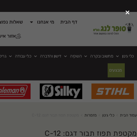
×
דף הבית
מי אנחנו
שאלות נפוצ
אזור איש
כלי גינון
מחשוב ובקרה
השקיה
דישון והדברה
כלי עבודה
גריל
מבצעים
עמוד הבית
>
כלי גינון
>
מזמרות
>
מקטפת תפוז תבור דגם: C-12
מקטפת תפוז תבור דגם: C-12