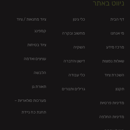
ניווט באתר
דף הבית
כלי גינון
ציוד מחנאות / ציוד
קמפינג
מי אנחנו
מחשוב ובקרה
ציוד בטיחות
מרכז מידע
השקיה
עציצים ואדמה
שאלות נפוצות
דישון והדברה
הלבשה
השכרת ציוד
כלי עבודה
תאורת גן
תקנון
גרילים ותנורים
מערכות סולאריות –
מדיניות פרטיות
תחנת כח ניידת
מדיניות החלפה