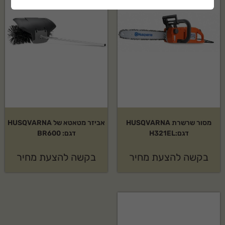
מסור שרשרת HUSQVARNA
אביזר מטאטא של HUSQVARNA
דגם:H321EL
דגם: BR600
בקשה להצעת מחיר
בקשה להצעת מחיר