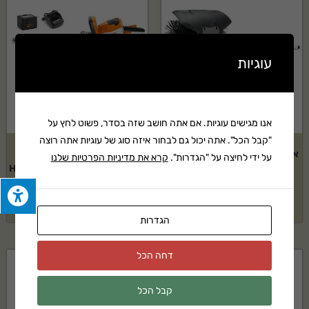
עוגיות
אנו מגישים עוגיות. אם אתה חושב שזה בסדר, פשוט לחץ על
"קבל הכל". אתה יכול גם לבחור איזה סוג של עוגיות אתה רוצה
אביזר מטאטא של HUSQVARNA
קיט מגזמת נטענת כולל סוללה
על ידי לחיצה על "הגדרות".
קרא את מדיניות הפרטיות שלנו
דגם: BR600
AK10 ומטען STIHL דגם: HSA 56
בקשה להצעת מחיר
בקשה להצעת מחיר
הגדרות
דחה הכל
קבל הכל