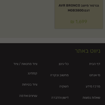
גנרטור מיוצב AVR BRONCO
דגם:MGB3800
₪
1,699
ניווט באתר
דף הבית
כלי גינון
ציוד מחנאות / ציוד
קמפינג
מי אנחנו
מחשוב ובקרה
ציוד בטיחות
מרכז מידע
השקיה
עציצים ואדמה
שאלות נפוצות
דישון והדברה