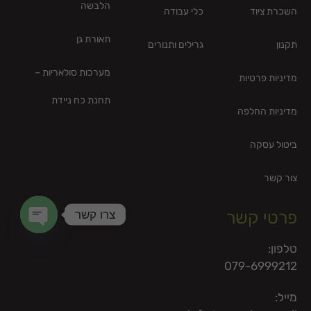
הלבשה
השכרת ציוד
כלי עבודה
תאורת גן
תקנון
גרילים ותנורים
מערכות סולאריות –
מדיניות פרטיות
תחנת כח ניידת
מדיניות החלפה
ביטול עסקה
צור קשר
צרו קשר
פרטי קשר
en chaty
טלפון:
079-6999212
מייל: