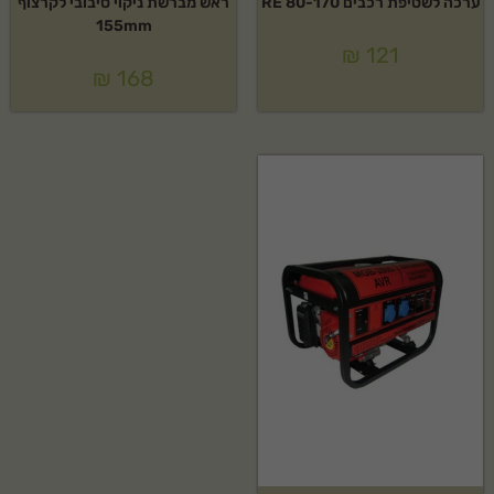
ערכה לשטיפת רכבים RE 80-170
ראש מברשת ניקוי סיבובי לקרצוף
155mm
₪
121
₪
168