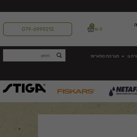
ה
0
079-6999212
₪
0
רת גן
מערכות סולאריות