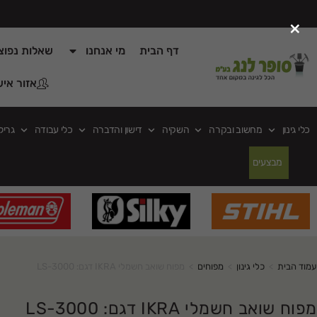
×
דף הבית
מי אנחנו
שאלות נפוצ
אזור איש
כלי גינון
מחשוב ובקרה
השקיה
דישון והדברה
כלי עבודה
גריל
מבצעים
עמוד הבית
>
כלי גינון
>
מפוחים
>
מפוח שואב חשמלי IKRA דגם: LS-3000
מפוח שואב חשמלי IKRA דגם: LS-3000