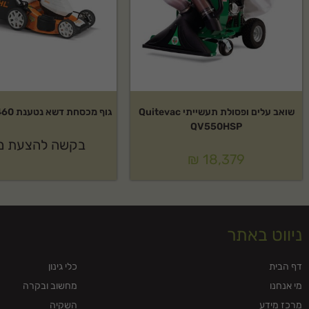
סופר לנג בע"מ מציעה מגוון רחב של כלי גינון וציוד מקצועי עם אחריות יצרן מלאה,
טכנית בעברית. משלוח מהיר לכל הארץ.
שאלות נפוצות על מפוח שואב חשמלי IKRA דגם: LS-3000
למי מתאים מפוח שואב חשמלי IKRA דגם: LS-3000?
שואב עלים ופסולת תעשייתי Quitevac
גוף מכסחת דשא נטענת RMA 460 סטיל
מפוח שואב חשמלי IKRA דגם: LS-3000 מתאים לשימוש ביתי ומקצועי 
QV550HSP
ועמיד לאורך זמן.
בקשה להצעת מ
₪
18,379
האם מפוח שואב חשמלי IKRA דגם: LS-3000 מגיע עם אחריות?
כן, המוצר מגיע עם אחריות יצרן מלאה של IKRA. לפרטים נוספים צרו קשר.
מה אפשרויות המשלוח?
ניווט באתר
אנחנו מציעים משלוח מהיר לכל הארץ. ניתן לתאם גם איסוף עצמי.
דף הבית
כלי גינון
מי אנחנו
מחשוב ובקרה
מרכז מידע
השקיה