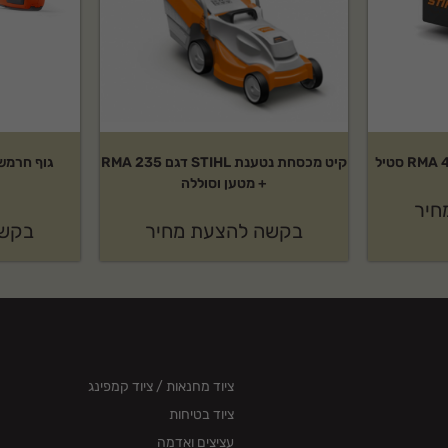
 שירות לאחר מכירה ותמיכה
קיט מכסחת נטענת STIHL דגם RMA 235
בקטגוריית כלי גינון מכניים. מוצר אמין
+ מטען וסוללה
חיר
בקשה להצעת מחיר
בקשה
ציוד מחנאות / ציוד קמפינג
ציוד בטיחות
עציצים ואדמה