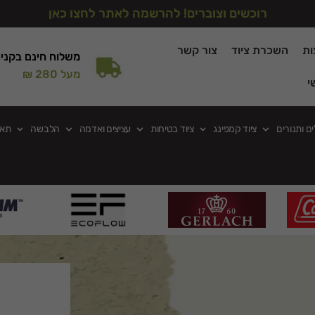
רוכשים וצוברים! להרשמה לאתר לחצו כאן
ות
השכרת ציוד
צור קשר
משלוח חינם בקני
מעל 280 ₪
י
ים ותנורים
ציוד קמפינג
ציוד בטיחות
עציצים ואדמה
הלבשה
תאו