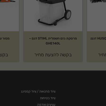
אביזר מטאטא של HUSQVARNA דגם:
מרסקת גזם חשמלית STIHL דגם –
GHE140L
חיר
בקשה להצעת מחיר
בקשה
ציוד מחנאות / ציוד קמפינג
ציוד בטיחות
עציצים ואדמה