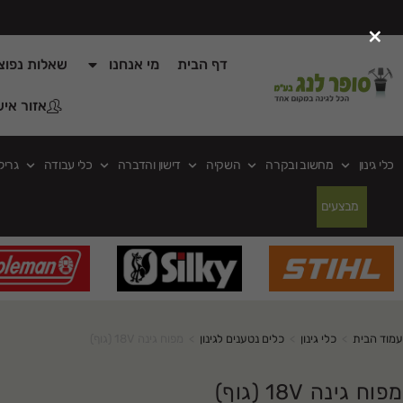
×
דף הבית
מי אנחנו
שאלות נפוצ
אזור איש
כלי גינון
מחשוב ובקרה
השקיה
דישון והדברה
כלי עבודה
גריל
מבצעים
עמוד הבית
>
כלי גינון
>
כלים נטענים לגינון
>
מפוח גינה 18V (גוף)
מפוח גינה 18V (גוף)