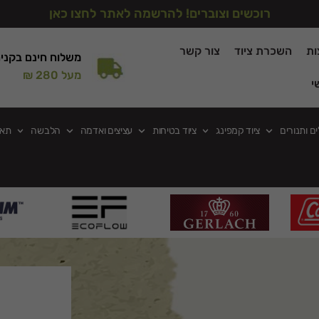
רוכשים וצוברים! להרשמה לאתר לחצו כאן
ות
השכרת ציוד
צור קשר
משלוח חינם בקני
מעל 280 ₪
י
ים ותנורים
ציוד קמפינג
ציוד בטיחות
עציצים ואדמה
הלבשה
תאו