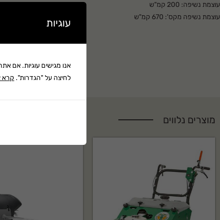
עוצמת נשיפה: 200 קמ"ש
עוצמת נשיפה מקס': 670 קמ"ש
עוגיות
ברקוד: 4006825658965
מידות 275 X 230 X 495 מ"מ
קרא עוד ▼
משקל: 3.62 ק"ג (גוף)
אנו מגישים עוגיות. אם את
לחיצה על "הגדרות".
קרא א
מוצרים נלווים