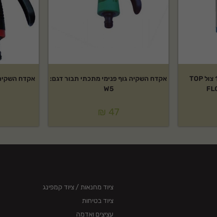
משאבת מים טבולה 1-1/4 צול TOP
אקדח השקיה גוף פנימי מתכתי תבור דגם:
W5
FL
₪
47
ציוד מחנאות / ציוד קמפינג
ציוד בטיחות
עציצים ואדמה