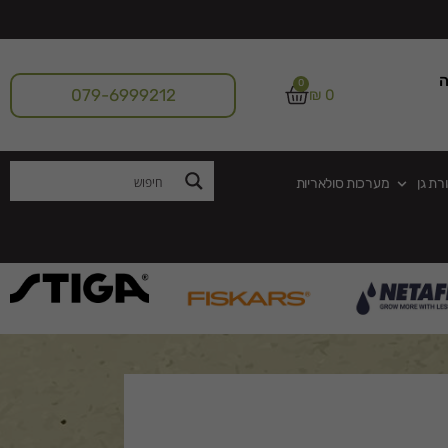
ה
0
079-6999212
₪
0
רת גן
מערכות סולאריות