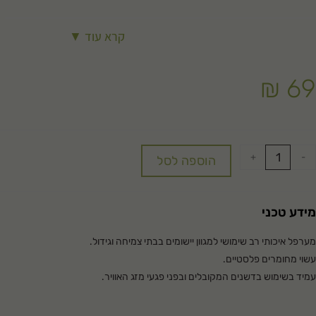
קרא עוד ▼
₪
69
+
-
הוספה לסל
מידע טכני
מערפל איכותי רב שימושי למגוון יישומים בבתי צמיחה וגידול.
עשוי מחומרים פלסטיים.
עמיד בשימוש בדשנים המקובלים ובפני פגעי מזג האוויר.
עמיד לחומצות, ניתן לניקוי בהשריה ע"י חומצה מלחית / זרחתית בריכוז 10 אחוז.
מערפל מדולרי פשוט להפעלה עמיד לאורך שנים הדורש אחזקה מועטה.