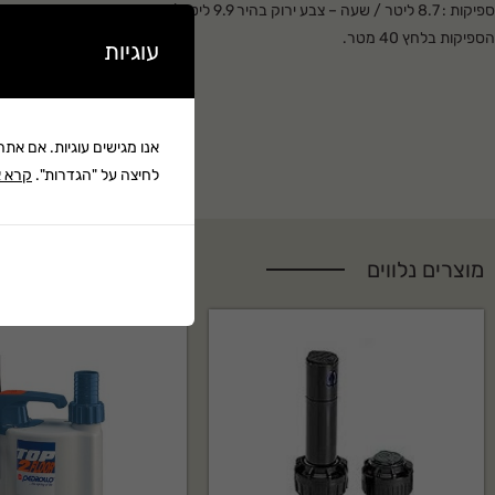
ספיקות : 8.7 ליטר / שעה – צבע ירוק בהיר 9.9 ליטר / שעה .
גודל טיפות ממוצע : 40 עד 70 מיקרון.
הספיקות בלחץ 40 מטר.
עוגיות
זמין בפיה בודדת , זוג פיות וארבע פיות (צלב).
לחץ עבודה מומלץ 40 מטר.
סינון מומלץ 120 מש / 130 מיקרון.
קרא עוד ▼
גודל פיה:ס 0.51 מ"מ.
אנו מגישים עוגיות. אם את
חיבור באמצעות מחבר שקע תקע.
לחיצה על "הגדרות".
קרא א
פתרון יעיל במיוחד לצינון והעלאת לחות.
מוצרים נלווים