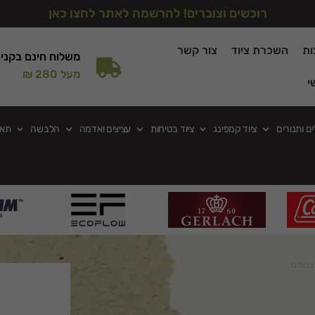
רוכשים וצוברים! להרשמה לאתר לחצו כאן
ות
השכרת ציוד
צור קשר
משלוח חינם בקני
מעל 280 ₪
י
ים ותנורים
ציוד קמפינג
ציוד בטיחות
עציצים ואדמה
הלבשה
תאו