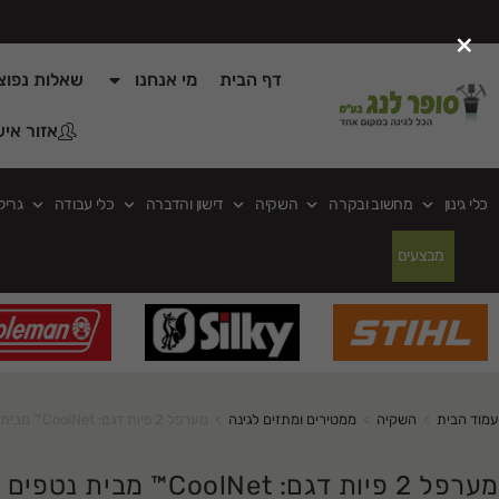
×
דף הבית
מי אנחנו
שאלות נפוצ
אזור איש
כלי גינון
מחשוב ובקרה
השקיה
דישון והדברה
כלי עבודה
גריל
מבצעים
עמוד הבית
>
השקיה
>
ממטירים ומתזים לגינה
>
מערפל 2 פיות דגם: CoolNet™ מבית נטפים
מערפל 2 פיות דגם: CoolNet™ מבית נטפים