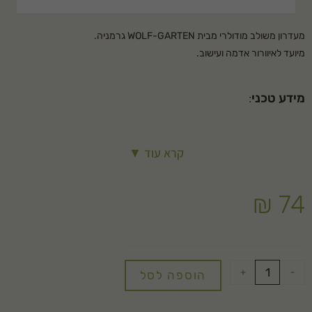
מעדרון משולב מודולרי מבית WOLF-GARTEN גרמניה.
מיועד לאיוורור אדמה ועישוב.
מידע טכני
:
לשימוש באדמה.
קרא עוד ▼
רוחב: 8.5 ס"מ.
מספר שיניים: 3.
₪
74
חומר: פלדה מוקשחת מגולוונת ומצופה לק.
שיטת החיבור: מולטי סטאר
משקל: 0.4 ק"ג
+
-
הוספה לסל