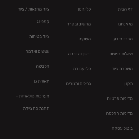
דף הבית
כלי גינון
ציוד מחנאות / ציוד
קמפינג
מי אנחנו
מחשוב ובקרה
ציוד בטיחות
מרכז מידע
השקיה
עציצים ואדמה
שאלות נפוצות
דישון והדברה
הלבשה
השכרת ציוד
כלי עבודה
תאורת גן
תקנון
גרילים ותנורים
מערכות סולאריות –
מדיניות פרטיות
תחנת כח ניידת
מדיניות החלפה
ביטול עסקה