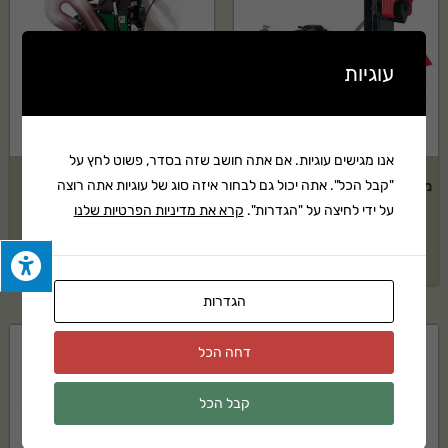
עוגיות
אנו מגישים עוגיות. אם אתה חושב שזה בסדר, פשוט לחץ על
"קבל הכל". אתה יכול גם לבחור איזה סוג של עוגיות אתה רוצה
מבקעת 33 טון TROY-BILT דגם:
שואב עלים ופסולת תעשייתי
Quitevac QV550HSP
LS33TB
על ידי לחיצה על "הגדרות".
קרא את מדיניות הפרטיות שלנו
₪
18,379
₪
17,899
הגדרות
דחה הכל
קבל הכל