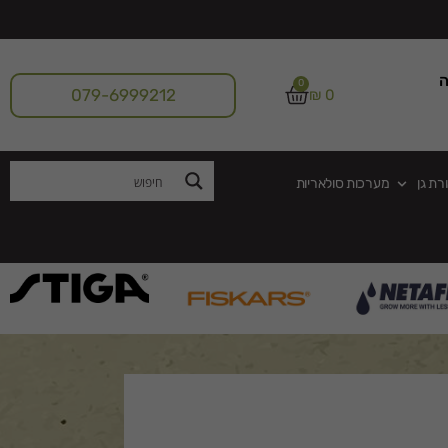
ה
0
079-6999212
₪
0
רת גן
מערכות סולאריות