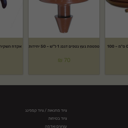
צינור 16 מ"מ טפטוף כל 0.20 ס"מ – 100
טפטפת נעץ נטפים דגם: 1 ל"ש – 50 יחידות
אקדח השקיה ג
₪
70
ציוד מחנאות / ציוד קמפינג
ציוד בטיחות
עציצים ואדמה