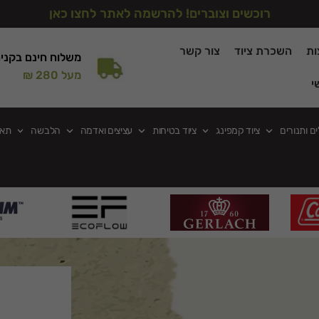
רוכשים וצוברים! להרשמה לאתר לחצו כאן
ות
השכרת ציוד
צור קשר
משלוח חינם בקני
מעל 280 ₪
י
ים ותנורים
ציוד קמפינג
ציוד בטיחות
עציצים ואדמה
הלבשה
תאו