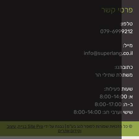
י קשר
079-699
info@superlang.
נו:
 שתילי הר
פעילות:
י חג: 8:00-14:00
זכויות שמורות לסופר לנג בע"מ | נבנה על ידי
Site Pro בנייה, עיצוב
וקידום אתרים