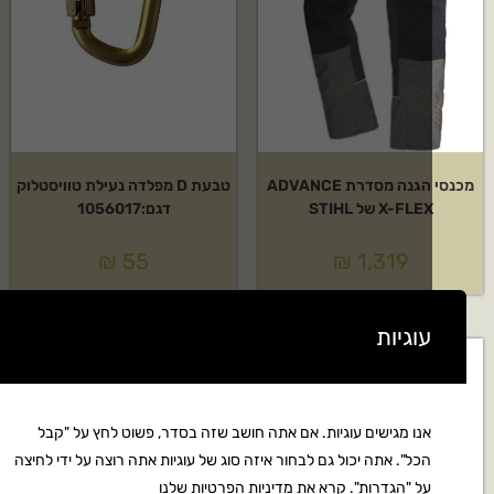
מכנסי הגנה מסדרת ADVANCE
טבעת D מפלדה נעילת טוויסטלוק
X-FLE של STIHL
דגם:1056017
₪
55
₪
1,319
עוגיות
אנו מגישים עוגיות. אם אתה חושב שזה בסדר, פשוט לחץ על "קבל
הכל". אתה יכול גם לבחור איזה סוג של עוגיות אתה רוצה על ידי לחיצה
על "הגדרות".
קרא את מדיניות הפרטיות שלנו