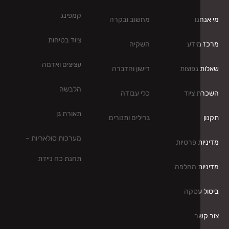
קמפינג
ו
מחשוב ובקרה
ציוד בטיחות
ידע
השקיה
עציצים ואדמה
נפוצות
דישון והדברה
הלבשה
ציוד
כלי עבודה
תאורת גן
גרילים ותנורים
מערכות סולאריות –
ת פרטיות
תחנת כח ניידת
ת החלפה
עסקה
ר