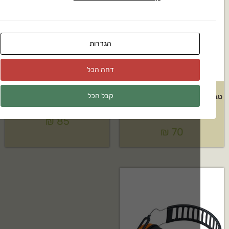
הגדרות
דחה הכל
קבל הכל
טבעת D טוויסטלוק עם פין אבטחה
כובע מגן מנהלים מאוורר משי
דגם:500014
₪
85
₪
70