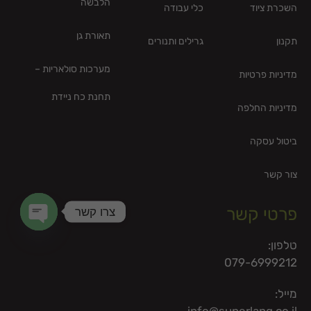
הלבשה
השכרת ציוד
כלי עבודה
תאורת גן
תקנון
גרילים ותנורים
מערכות סולאריות –
מדיניות פרטיות
תחנת כח ניידת
מדיניות החלפה
ביטול עסקה
צור קשר
צרו קשר
פרטי קשר
en chaty
טלפון:
079-6999212
מייל: