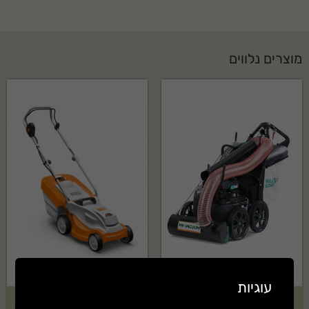
מוצרים נלווים
עוגיות
שואב עלים ופסולת Billy Goat
קיט מכסחת נטענת STIHL דגם