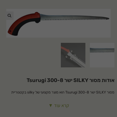
🔍
אודות מסור SILKY ישר Tsurugi 300-8
מסור SILKY ישר Tsurugi 300-8 הוא מוצר מקצועי של silky בקטגוריית
מסורי יד. מתאים לשימוש ביתי ומקצועי, עמיד ואמין לאורך שנים.
קרא עוד ▼
למה לקנות אצלנו?