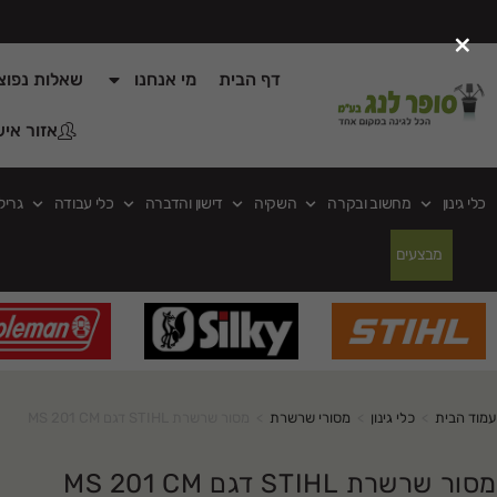
×
דף הבית
מי אנחנו
שאלות נפוצ
אזור איש
כלי גינון
מחשוב ובקרה
השקיה
דישון והדברה
כלי עבודה
גריל
מבצעים
עמוד הבית
>
כלי גינון
>
מסורי שרשרת
>
מסור שרשרת STIHL דגם MS 201 CM
מסור שרשרת STIHL דגם MS 201 CM