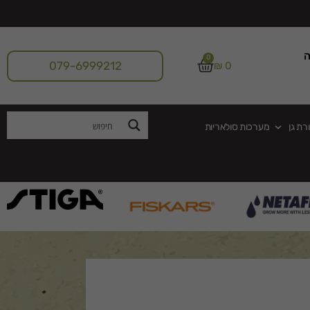
ה
0
079-6999212
₪
0
רת גן
מערכות סולאריות