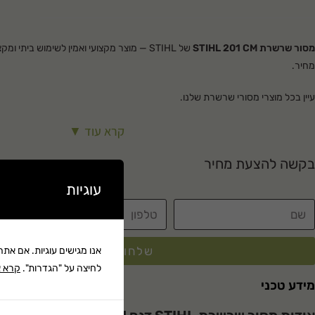
מסור שרשרת STIHL 201 CM
של STIHL — מוצר מקצועי ואמין לשימוש ביתי
מחיר.
עיין בכל מוצרי
מסורי שרשרת
שלנו.
קרא עוד ▼
בקשה להצעת מחיר
עוגיות
שלחו לי מחיר במייל
אנו מגישים עוגיות. אם את
לחיצה על "הגדרות".
קרא א
מידע טכני