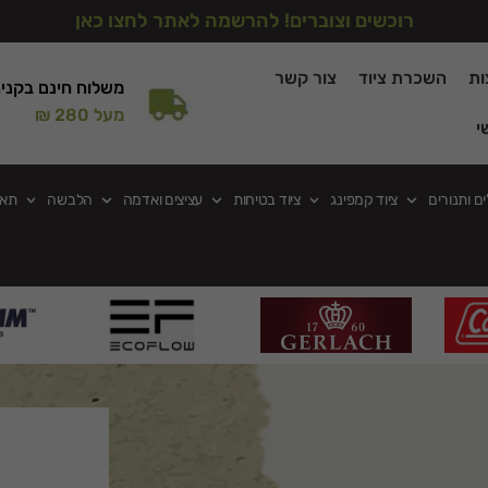
רוכשים וצוברים! להרשמה לאתר לחצו כאן
ות
השכרת ציוד
צור קשר
משלוח חינם בקני
מעל 280 ₪
י
ים ותנורים
ציוד קמפינג
ציוד בטיחות
עציצים ואדמה
הלבשה
תאו