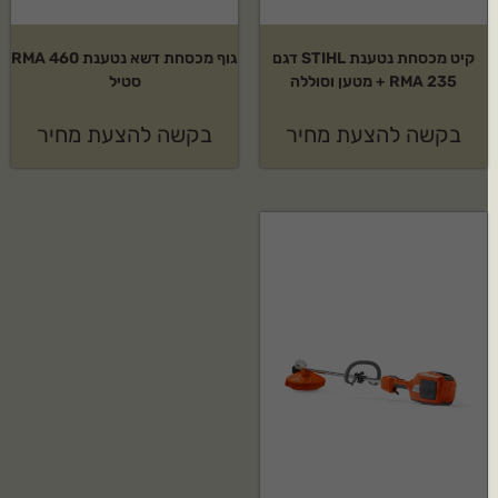
קיט מכסחת נטענת STIHL דגם
גוף מכסחת דשא נטענת RMA 460
RMA 235 + מטען וסוללה
סטיל
בקשה להצעת מחיר
בקשה להצעת מחיר