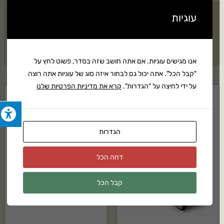
עוגיות
מאווררת צינוריות נגררת
אביזר מנערת זיתים STIHL דגם:
SP-KM
36"/48"/60"
25,399
₪
בקשה להצעת מחיר
אנו מגישים עוגיות. אם אתה חושב שזה בסדר, פשוט לחץ על
"קבל הכל". אתה יכול גם לבחור איזה סוג של עוגיות אתה רוצה
על ידי לחיצה על "הגדרות".
קרא את מדיניות הפרטיות שלנו
הגדרות
דחה הכל
קבל הכל