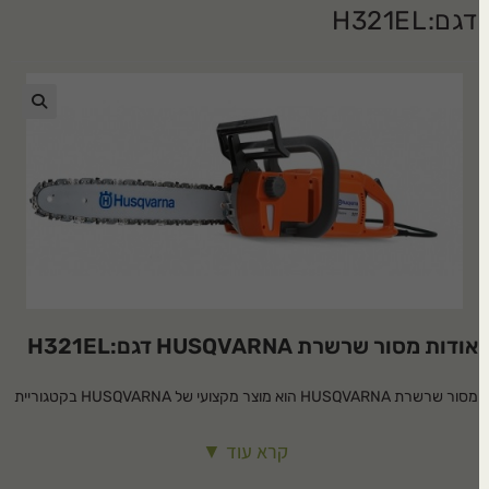
דגם:H321EL
🔍
אודות מסור שרשרת HUSQVARNA דגם:H321EL
מסור שרשרת HUSQVARNA הוא מוצר מקצועי של HUSQVARNA בקטגוריית
מסורי שרשרת. מתאים לשימוש ביתי ומקצועי, עמיד ואמין לאורך שנים.
קרא עוד ▼
מפרט טכני