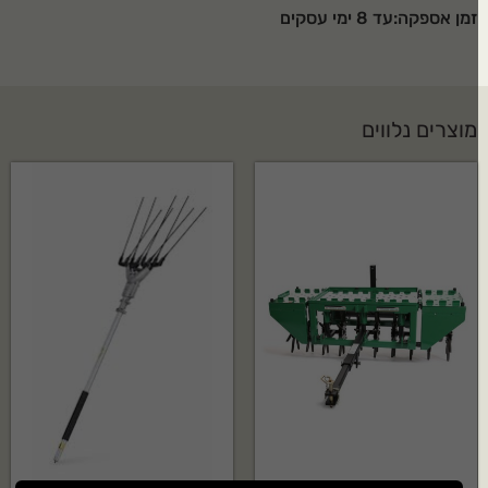
זמן אספקה:עד 8 ימי עסקים
בקטגוריית מסורי שרשרת. מוצר אמין ועמיד לאורך זמן.
האם מסור שרשרת HUSQVARNA דגם:H321EL מגיע עם
אחריות?
מוצרים נלווים
כן, המוצר מגיע עם אחריות יצרן מלאה של HUSQVARNA. לפרטים נוספים צרו
קשר.
איך מקבלים הצעת מחיר?
ניתן ליצור איתנו קשר בטלפון, במייל או דרך טופס יצירת הקשר באתר ונחזור
אליכם בהקדם.