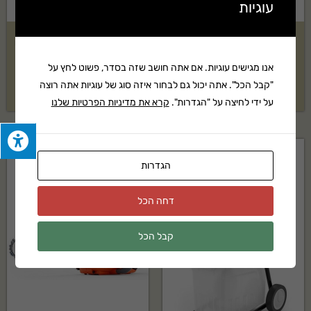
עוגיות
כן, המוצר מגיע עם אחריות יצרן מלאה של HUSQVARNA. לפרטים נוספים צרו
קשר.
מאווררת צינוריות נגררת
קיט מכסחת נטענת STIHL דגם
36"/48"/60"
RMA 235 + מטען וסוללה
אנו מגישים עוגיות. אם אתה חושב שזה בסדר, פשוט לחץ על
איך מקבלים הצעת מחיר?
"קבל הכל". אתה יכול גם לבחור איזה סוג של עוגיות אתה רוצה
25,399
₪
בקשה להצעת מחיר
ניתן ליצור איתנו קשר בטלפון, במייל או דרך טופס יצירת הקשר באתר ונחזור
על ידי לחיצה על "הגדרות".
קרא את מדיניות הפרטיות שלנו
אליכם בהקדם.
הגדרות
דחה הכל
קבל הכל