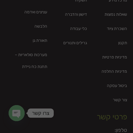
מרכז מידע
השקיה
עציצים ואדמה
שאלות נפוצות
דישון והדברה
הלבשה
השכרת ציוד
כלי עבודה
תאורת גן
תקנון
גרילים ותנורים
מערכות סולאריות –
מדיניות פרטיות
תחנת כח ניידת
מדיניות החלפה
ביטול עסקה
צור קשר
צרו קשר
פרטי קשר
en chaty
טלפון: