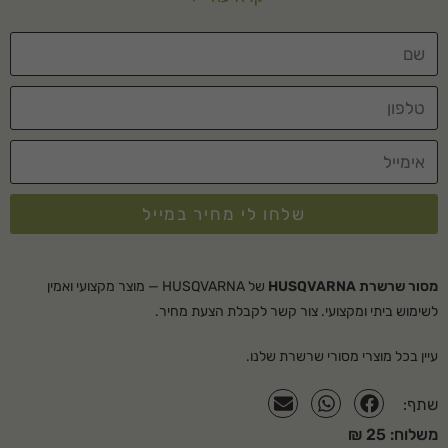
מפרט טכני
נפח מנוע- 65 סמ"ק
הספק מנוע- 4.6 כ"ס
משקל- 6.0 ק"ג
אורך להב סטנדרטי- "18"
קשיח
שלחו לי מחיר במייל
אורך להב אופציונלי- "15"-
"28"
מסור שרשרת HUSQVARNA
של HUSQVARNA — מוצר מקצועי ואמין
עוצמת רעש- 114 דציבל
לשימוש ביתי ומקצועי. צור קשר לקבלת הצעת מחיר.
נפח מיכל דלק- 0.77
עיין בכל מוצרי
מסורי שרשרת
שלנו.
ליטר
שתף:
נפח מיכל שמן-0.40
משלוח: 25 ₪
ליטר