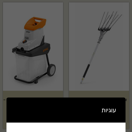
אביזר מנערת זיתים STIHL דגם:
מרסקת גזם חשמלית STIHL דגם –
GHE140L
SP-KM
עוגיות
בקשה להצעת מחיר
בקשה להצעת מחיר