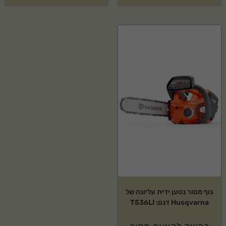
גוף מסור נטען ידית עליונה של
Husqvarna דגם: T536LI