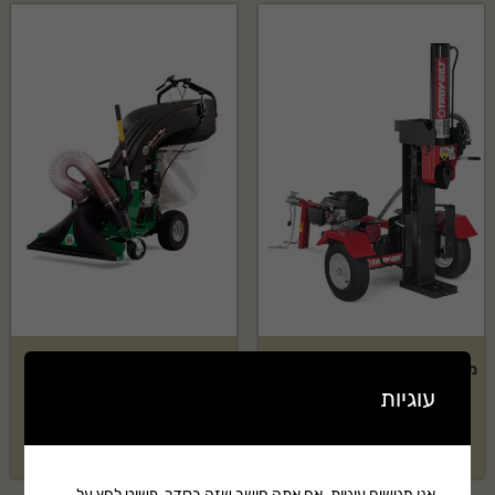
מבקעת 33 טון TROY-BILT דגם:
שואב עלים ופסולת תעשייתי
Quitevac QV550HSP
LS33TB
עוגיות
₪
18,379
₪
17,899
אנו מגישים עוגיות. אם אתה חושב שזה בסדר, פשוט לחץ על