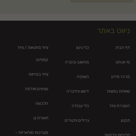
ניווט באתר
דף הבית
כלי גינון
ציוד מחנאות / ציוד
קמפינג
מי אנחנו
מחשוב ובקרה
ציוד בטיחות
מרכז מידע
השקיה
עציצים ואדמה
שאלות נפוצות
דישון והדברה
הלבשה
השכרת ציוד
כלי עבודה
תאורת גן
תקנון
גרילים ותנורים
מערכות סולאריות –
מדיניות פרטיות