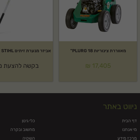
מאווררת צינוריות PLURG 18"
אביזר מנערת זיתים STIHL דגם: SP-KM
17,405
₪
בקשה להצעת מ
ניווט באתר
דף הבית
כלי גינון
מי אנחנו
מחשוב ובקרה
מרכז מידע
השקיה