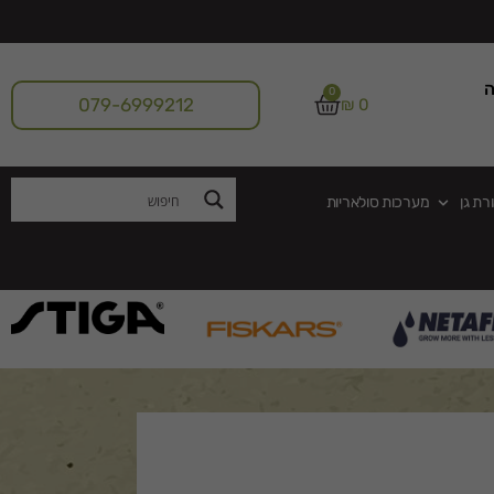
ה
0
079-6999212
₪
0
רת גן
מערכות סולאריות