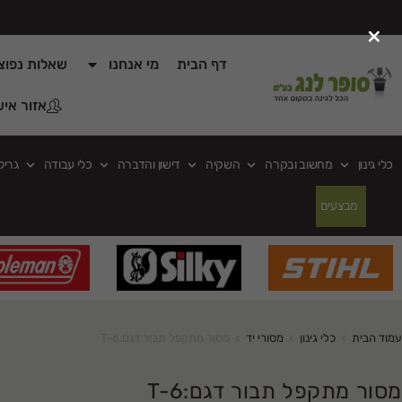
×
דף הבית
מי אנחנו
שאלות נפוצ
אזור איש
כלי גינון
מחשוב ובקרה
השקיה
דישון והדברה
כלי עבודה
גריל
מבצעים
עמוד הבית
>
כלי גינון
>
מסורי יד
>
מסור מתקפל תבור דגם:T-6
מסור מתקפל תבור דגם:T-6