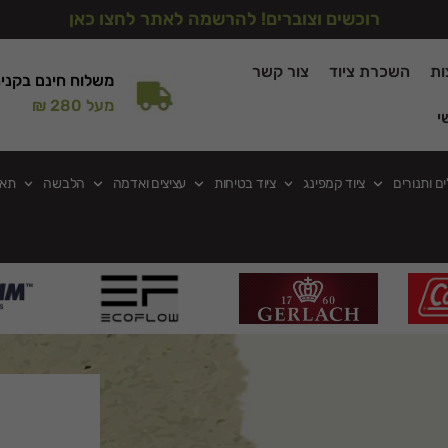
רוכשים וצוברים! להרשמה לאתר לחצו כאן
ות
השכרת ציוד
צור קשר
משלוח חינם בקני
מעל 280 ₪
י
ים ותנורים
ציוד קמפינג
ציוד בטיחות
עציצים ואדמה
הלבשה
תאו