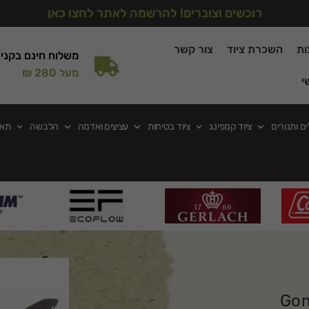
רוכשים וצוברים! להרשמה לאתר לחצו כאן
ות
השכרת ציוד
צור קשר
משלוח חינם בקני
מעל 280 ₪
י
ים ותנורים
ציוד קמפינג
ציוד בטיחות
עציצים ואדמה
הלבשה
תאו