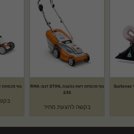
שואב עלים ופסולת תעשייתי Quitevac
גוף מכסחת דשא נטענת STIHL דגם: RMA
גוף מכסחת דשא נטע
235
בקשה
בקשה להצעת מחיר