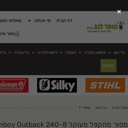
×
דף הבית
מי אנחנו
שאלות נפוצ
אזור איש
כלי גינון
מחשוב ובקרה
השקיה
דישון והדברה
כלי עבודה
גריל
מבצעים
עמוד הבית
>
כלי גינון
>
מסורי יד
>
מסור מתקפל מעוקל 240-8 Gomboy Outback
מסור מתקפל מעוקל 240-8 Gomboy Outback