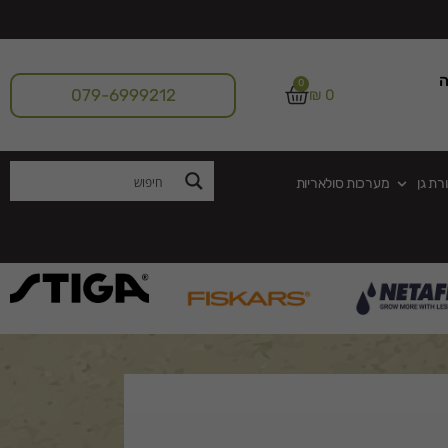
ה
0
079-6999212
₪
0
רת גן
מערכות סולאריות