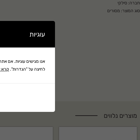
חברה: סילקי
סוג המוצר: מסורים
סוג מסור: מתקפל
צורת להב: מעוקל
קרא עוד ▼
עוגיות
מותג: OUTBACK סילקי
מספר שיניים כל 30 מ"מ: 8
אורך להב (מ"מ): 240
משקל (גרם): 288
אנו מגישים עוגיות. אם את
לחיצה על "הגדרות".
קרא א
מוצרים נלווים