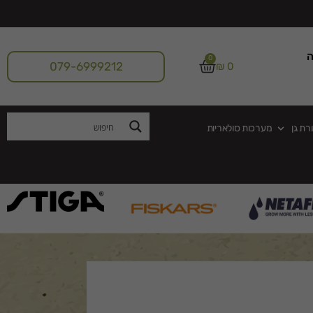
ה
0
079-6999212
₪
0
רת גן
מערכות סולאריות