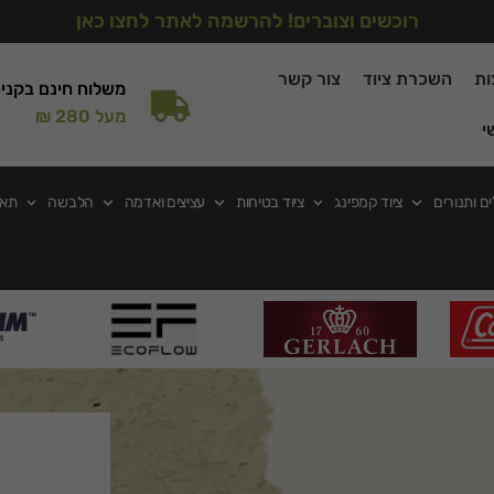
רוכשים וצוברים! להרשמה לאתר לחצו כאן
ות
השכרת ציוד
צור קשר
משלוח חינם בקני
מעל 280 ₪
י
ים ותנורים
ציוד קמפינג
ציוד בטיחות
עציצים ואדמה
הלבשה
תאו