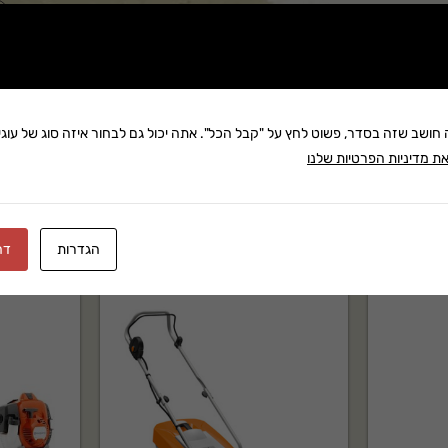
שתף:
סור וגיזום עצים, ושימושים
משלוח: 25 ₪
בקניה מעל 280 ₪: משלוח חינם
חות באינדוקציה:
חותכות
זמן אספקה:עד 8 ימי עסק
ה חושב שזה בסדר, פשוט לחץ על "קבל הכל". אתה יכול גם לבחור איזה סוג של עוגיו
 עם כיסוי אצבעות:
מנגנון
ת מדיניות הפרטיות שלנו
ות המפעיל לעבודה
הגדרות
דח