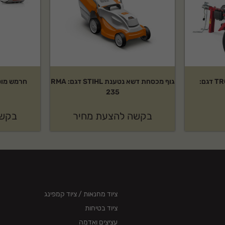
מבקעת 33 טון TROY-BILT דגם:
גוף מכסחת דשא נטענת STIHL דגם: RMA
235
בקשה להצעת מחיר
בקשה
ציוד מחנאות / ציוד קמפינג
ציוד בטיחות
עציצים ואדמה