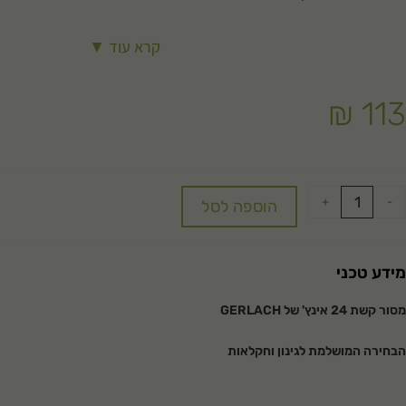
קרא עוד ▼
₪
113
+
-
הוספה לסל
מידע טכני
מסור קשת 24 אינץ' של
GERLACH
הבחירה המושלמת לגינון וחקלאות
מסור הקשת 24 אינץ’ של המותג המוביל
GERLACH
הוא הפתרון המושלם עבורכם! י