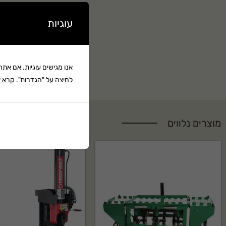
כלי הגינון הידניים
GERLACH
מציע מסור קשת ארגונומי ואידיאלי לתחזוקת הגינה, ני
חקלאיים כלליים
.
עוגיות
יתרונות המוצר
:
להב באורך 610 מ"מ:
להב חזק ועמיד המאפשר חיתוך מדויק ומהיר
.
שיניים מוקש
אנו מגישים עוגיות. אם את
בשני הכיוונים, מבטיחות חיתוך בטוח ומהיר ומפחיתות סתימת שיניים
.
מנגנון נעילה
לחיצה על "הגדרות".
קרא א
נעילה אמין המאפשר החלפה או מתיחה מתאימה של הלהב, ומספק הגנה על אצבע
בטוחה.
שנתיים אחריות.
מוצרים נלווים
GERLACH הסיבות לבחור
מסור הקשת מבטיח לכם עבודה נוחה, בטוחה ויעילה בכל משימה בגינה או בחווה
.