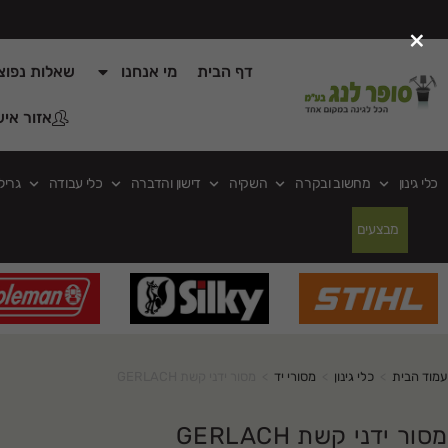
×
דף הבית
מי אנחנו
שאלות נפוצ
אזור איש
כלי גינון
מחשוב ובקרה
השקיה
דישון והדברה
כלי עבודה
גריל
מבצעים
עמוד הבית
>
כלי גינון
>
מסורי יד
>
מסור ידני קשת GERLACH
מסור ידני קשת GERLACH