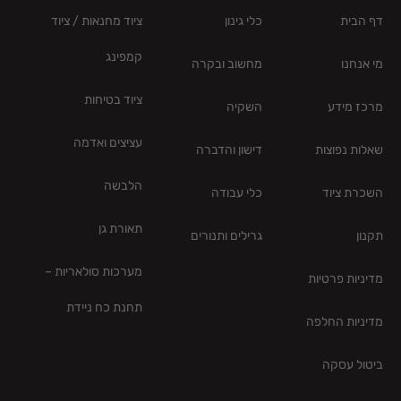
דף הבית
כלי גינון
ציוד מחנאות / ציוד
קמפינג
מי אנחנו
מחשוב ובקרה
ציוד בטיחות
מרכז מידע
השקיה
עציצים ואדמה
שאלות נפוצות
דישון והדברה
הלבשה
השכרת ציוד
כלי עבודה
תאורת גן
תקנון
גרילים ותנורים
מערכות סולאריות –
מדיניות פרטיות
תחנת כח ניידת
מדיניות החלפה
ביטול עסקה