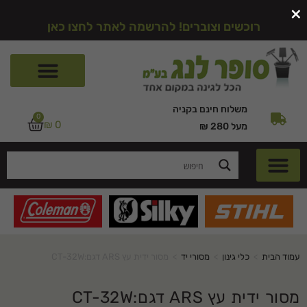
×
רוכשים וצוברים! להרשמה לאתר לחצו כאן
משלוח חינם בקניה
0
₪
0
מעל 280 ₪
עמוד הבית
>
כלי גינון
>
מסורי יד
>
מסור ידית עץ ARS דגם:CT-32W
מסור ידית עץ ARS דגם:CT-32W