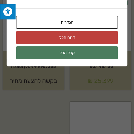
הגדרות
דחה הכל
קבל הכל
מאווררת צינוריות נגררת
קיט מכסחת נטענת STIHL דגם
36"/48"/60"
RMA 235 + מטען וסוללה
25,399
₪
בקשה להצעת מחיר