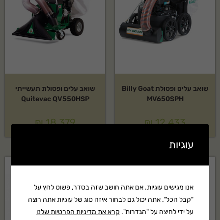
שואב עלים ופסולת Billy Goat
שואב עלים ופסולת תעשייתי
Quitevac QV550HSP
MV650SPH
₪
18,379
₪
12,433
עוגיות
אנו מגישים עוגיות. אם אתה חושב שזה בסדר, פשוט לחץ על
"קבל הכל". אתה יכול גם לבחור איזה סוג של עוגיות אתה רוצה
על ידי לחיצה על "הגדרות".
קרא את מדיניות הפרטיות שלנו