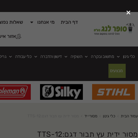
×
דף הבית
מי אנחנו
שאלות נפוצ
אזור איש
כלי גינון
מחשוב ובקרה
השקיה
דישון והדברה
כלי עבודה
גריל
מבצעים
עמוד הבית
>
כלי גינון
>
מסורי יד
>
מסור ידית עץ תבור דגם:TTS-12
מסור ידית עץ תבור דגם:TTS-12