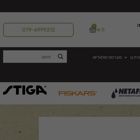
ה
0
079-6999212
₪
0
רת גן
מערכות סולאריות