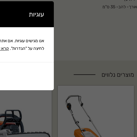
אורך- להב- 35 ס"מ
עוגיות
אנו מגישים עוגיות. אם את
לחיצה על "הגדרות".
קרא א
מוצרים נלווים