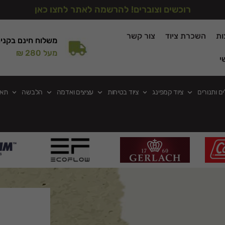
רוכשים וצוברים! להרשמה לאתר לחצו כאן
ות
השכרת ציוד
צור קשר
משלוח חינם בקני
מעל 280 ₪
י
ים ותנורים
ציוד קמפינג
ציוד בטיחות
עציצים ואדמה
הלבשה
תאו