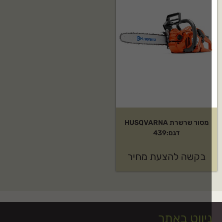
מסור שרשרת HUSQVARNA
דגם:439
בקשה להצעת מחיר
יווט באתר