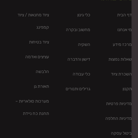
ף הבית
כלי גינון
ציוד מחנאות / ציוד
קמפינג
י אנחנו
מחשוב ובקרה
ציוד בטיחות
רכז מידע
השקיה
עציצים ואדמה
אלות נפוצות
דישון והדברה
הלבשה
שכרת ציוד
כלי עבודה
תאורת גן
קנון
גרילים ותנורים
מערכות סולאריות –
דיניות פרטיות
תחנת כח ניידת
דיניות החלפה
יטול עסקה