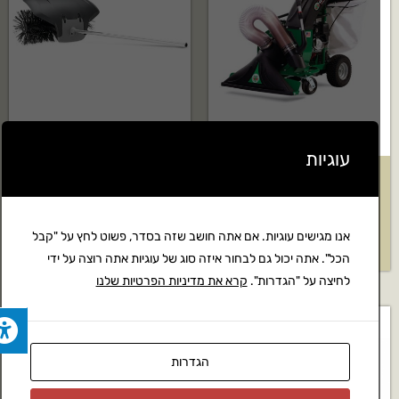
עוגיות
שואב עלים ופסולת תעשייתי
אביזר מטאטא של HUSQVARNA
Quitevac QV550HSP
דגם: BR600
אנו מגישים עוגיות. אם אתה חושב שזה בסדר, פשוט לחץ על "קבל
18,379
₪
בקשה להצעת מחיר
הכל". אתה יכול גם לבחור איזה סוג של עוגיות אתה רוצה על ידי
לחיצה על "הגדרות".
קרא את מדיניות הפרטיות שלנו
הגדרות