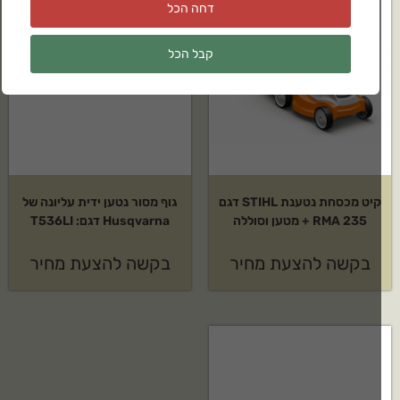
דחה הכל
קבל הכל
קיט מכסחת נטענת STIHL דגם
גוף מסור נטען ידית עליונה של
RMA 235 + מטען וסוללה
Husqvarna דגם: T536LI
בקשה להצעת מחיר
בקשה להצעת מחיר