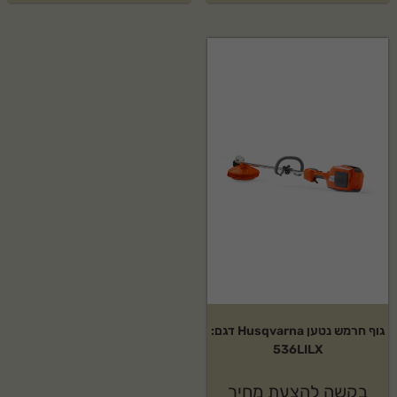
גוף חרמש נטען Husqvarna דגם:
536LILX
בקשה להצעת מחיר