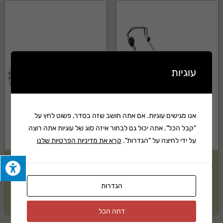
מלאה, שירות לאחר מכירה ותמיכה טכנית בעברית. משלוח מהיר לכל הארץ.
שאלות נפוצות על מנוע קומבי מוטורי KM 56 R סטיל
למי מתאים מנוע קומבי מוטורי KM 56 R סטיל?
עוגיות
מנוע קומבי מוטורי KM 56 R סטיל מתאים לשימוש ביתי ומקצועי בקטגוריית
אביזרי קומבי. מוצר אמין ועמיד לאורך זמן.
האם מנוע קומבי מוטורי KM 56 R סטיל מגיע עם אחריות?
אנו מגישים עוגיות. אם אתה חושב שזה בסדר, פשוט לחץ על
"קבל הכל". אתה יכול גם לבחור איזה סוג של עוגיות אתה רוצה
כן, המוצר מגיע עם אחריות יצרן מלאה של STIHL. לפרטים נוספים צרו קשר.
על ידי לחיצה על "הגדרות".
קרא את מדיניות הפרטיות שלנו
איך מקבלים הצעת מחיר?
גוף מכסחת דשא נטענת STIHL
אביזר מטאטא של HUSQVARNA
ניתן ליצור איתנו קשר בטלפון, במייל או דרך טופס יצירת הקשר באתר ונחזור
דגם: RMA 235
דגם: BR600
הגדרות
אליכם בהקדם.
בקשה להצעת מחיר
בקשה להצעת מחיר
דחה הכל