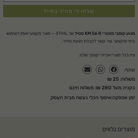
ייעוד
ביתי
שלחו לי מחיר במייל
נפח (סמ"ק)
27.2
כוח (כוח סוס/קילוואט)
0.8/1.1
מנוע קומבי מוטורי KM 56 R סטיל
של STIHL — מוצר מקצועי ואמין לשימוש
משקל (ק"ג)
4.3
ביתי ומקצועי. צור קשר לקבלת הצעת מחיר.
רמת לחץ רעש (DBA)
96
עיין בכל מוצרי
אביזרי קומבי
שלנו.
רמת עוצמת רעש (DBA)
107
שתף:
רמת זעזועים שמאל/ימין (
8.5/7.7
משלוח: 25 ₪
M/S²)
בקניה מעל 280 ₪: משלוח חינם
מנוע STIHL
2MIX
זמן אספקה:איסוף הכלי נעשה מבית העסק
ידית כידון/ידית עגולה
ידית עגולה
למה לקנות אצלנו?
מוצרים נלווים
סופר לנג בע"מ מציעה מגוון רחב של כלי גינון וציוד מקצועי עם אחריות יצרן