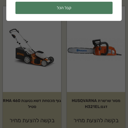
קבל הכל
מסור שרשרת HUSQVARNA
גוף מכסחת דשא נטענת RMA 460
דגם:H321EL
סטיל
בקשה להצעת מחיר
בקשה להצעת מחיר