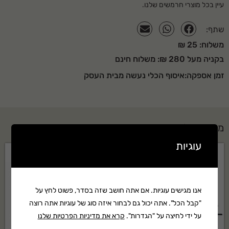
עיין בכל מוצרי
חרמשים
שלנו.
רמת לחץ רעש (DBA)
99
שתף:
רמת עוצמת רעש (DBA)
112
משלוח: 25 ₪
רמת זעזועים שמאל/ימין (
9.7/9.4
בקניה מעל 280 ₪: משלוח חינם
M/S²)
זמן אספקה:איסוף הכלי נעשה מבית העסק
מנוע STIHL
4MIX
ידית כידון/ידית עגולה
ידית עגולה
מוצרים נלווים
למה לקנות אצלנו?
עוגיות
סופר לנג בע"מ מציעה מגוון רחב של כלי גינון וציוד מקצועי עם אחריות יצרן
מלאה, שירות לאחר מכירה ותמיכה טכנית בעברית. משלוח מהיר לכל הארץ.
שאלות נפוצות על מנוע קומבי STIHL דגם: KM 131
אנו מגישים עוגיות. אם אתה חושב שזה בסדר, פשוט לחץ על
"קבל הכל". אתה יכול גם לבחור איזה סוג של עוגיות אתה רוצה
R
על ידי לחיצה על "הגדרות".
קרא את מדיניות הפרטיות שלנו
למי מתאים מנוע קומבי STIHL דגם: KM 131 R?