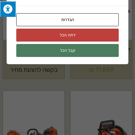
מנוע קומבי STIHL דגם: KM 131 R מתאים לשימוש ביתי ומקצועי בקטגוריית
הגדרות
חרמשים. מוצר אמין ועמיד לאורך זמן.
האם מנוע קומבי STIHL דגם: KM 131 R מגיע עם אחריות?
דחה הכל
כן, המוצר מגיע עם אחריות יצרן מלאה של STIHL. לפרטים נוספים צרו קשר.
מבקעת 33 טון TROY-BILT דגם:
קיט מכסחת נטענת STIHL דגם
קבל הכל
LS33TB
RMA 235 + מטען וסוללה
איך מקבלים הצעת מחיר?
17,899
₪
בקשה להצעת מחיר
ניתן ליצור איתנו קשר בטלפון, במייל או דרך טופס יצירת הקשר באתר ונחזור
אליכם בהקדם.