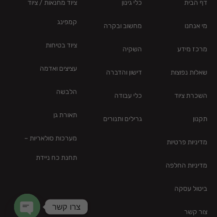
דף הבית
כלי גינון
ציוד מחנאות / ציוד
קמפינג
מי אנחנו
מחשוב ובקרה
ציוד בטיחות
מרכז מידע
השקיה
עציצים ואדמה
שאלות נפוצות
דישון והדברה
הלבשה
השכרת ציוד
כלי עבודה
תאורת גן
תקנון
גרילים ותנורים
מערכות סולאריות –
מדיניות פרטיות
תחנת כח ניידת
מדיניות החלפה
ביטול עסקה
צרו קשר
צור קשר