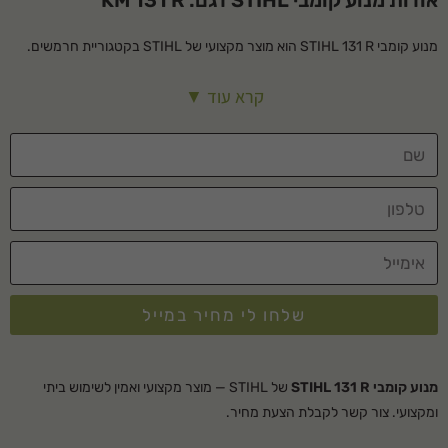
אודות מנוע קומבי STIHL דגם: KM 131 R
מנוע קומבי STIHL 131 R הוא מוצר מקצועי של STIHL בקטגוריית חרמשים.
מתאים לשימוש ביתי ומקצועי, עמיד ואמין לאורך שנים.
קרא עוד ▼
מפרט טכני
סוג מוצר
יחידת מנוע
סוג מנוע
4-MIX
סוג הפעלה
מוטורי
יישום
משולב
שלחו לי מחיר במייל
ייעוד
מקצועי
נפח (סמ"ק)
36.3
מנוע קומבי STIHL 131 R
של STIHL — מוצר מקצועי ואמין לשימוש ביתי
כוח (כוח סוס/קילוואט)
1.4/1.9
ומקצועי. צור קשר לקבלת הצעת מחיר.
משקל (ק"ג)
4.4