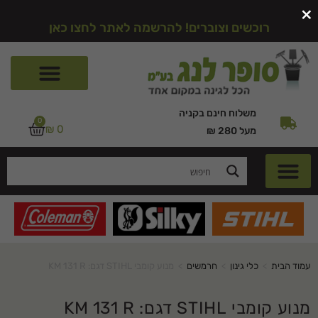
×
רוכשים וצוברים! להרשמה לאתר לחצו כאן
משלוח חינם בקניה
0
₪
0
מעל 280 ₪
עמוד הבית
>
כלי גינון
>
חרמשים
>
מנוע קומבי STIHL דגם: KM 131 R
מנוע קומבי STIHL דגם: KM 131 R