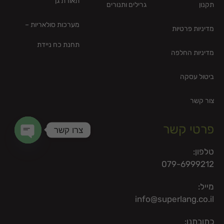
תאורת גן
תקנון
גרילים ותנורים
מערכות סולאריות –
מדיניות פרטיות
תחנת כח ניידת
מדיניות החלפה
ביטול עסקה
צור קשר
פרטי קשר
צרו קשר
en chaty
טלפון:
079-6999212
מייל:
info@superlang.co.il
כתובתנו: