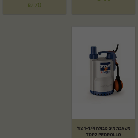
₪
70
משאבת מים טבולה 1-1/4 צול
TOP2 PEDROLLO