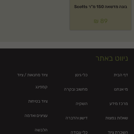
בונה מדשאה 150 מ"ר Scotts
₪
89
ניווט באתר
דף הבית
כלי גינון
ציוד מחנאות / ציוד
קמפינג
מי אנחנו
מחשוב ובקרה
ציוד בטיחות
מרכז מידע
השקיה
עציצים ואדמה
שאלות נפוצות
דישון והדברה
הלבשה
השכרת ציוד
כלי עבודה