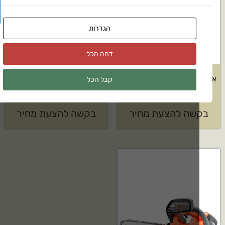
הגדרות
דחה הכל
אביזר מנערת זיתים STIHL דגם:
אביזר מטאטא של HUSQVARNA
קבל הכל
SP-KM
דגם: BR600
שה להצעת מחיר
בקשה להצעת מחיר