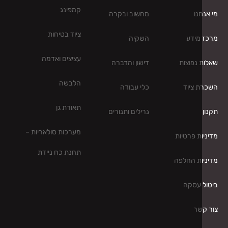
קמפינג
נו
מחשוב ובקרה
ציוד בטיחות
מידע
השקיה
עציצים ואדמה
 נפוצות
דישון והדברה
הלבשה
 ציוד
כלי עבודה
תאורת גן
גרילים ותנורים
מערכות סולאריות –
ת פרטיות
תחנת כח ניידת
ות החלפה
 עסקה
שר