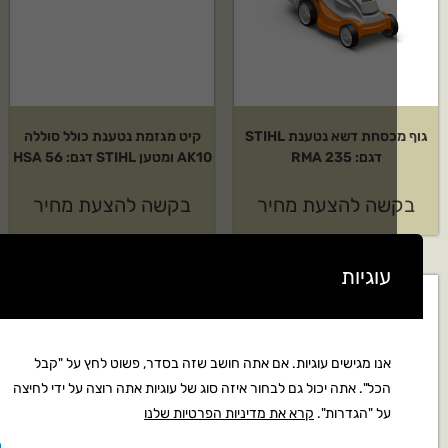
קבלים הצעת מחיר?
צור איתנו קשר בטלפון, במייל או דרך טופס יצירת הקשר באתר ונחזור
בהקדם.
גוף מכסחת דשא נטענת STIHL
קיט מגזמת נטענת כולל סוללה
דגם: RMA 235
AK10 ומטען STIHL דגם: HSA 56
שה להצעת מחיר
בקשה להצעת מחיר
עוגיות
אנו מגישים עוגיות. אם אתה חושב שזה בסדר, פשוט לחץ על "קבל
הכל". אתה יכול גם לבחור איזה סוג של עוגיות אתה רוצה על ידי לחיצה
על "הגדרות".
קרא את מדיניות הפרטיות שלנו