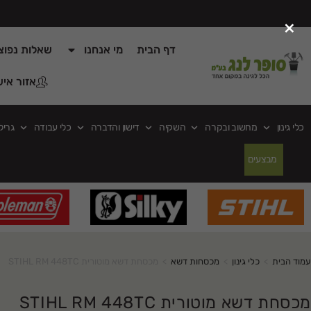
×
דף הבית
מי אנחנו
שאלות נפוצ
אזור איש
כלי גינון
מחשוב ובקרה
השקיה
דישון והדברה
כלי עבודה
גריל
מבצעים
עמוד הבית
>
כלי גינון
>
מכסחות דשא
>
מכסחת דשא מוטורית STIHL RM 448TC
מכסחת דשא מוטורית STIHL RM 448TC