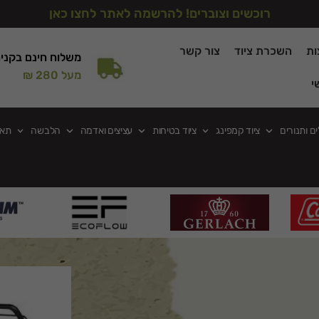
רוכשים וצוברים! להרשמה לאתר לחצו כאן
ות
השכרת ציוד
צור קשר
משלוח חינם בקני
מעל 280 ₪
י
ים ותנורים
ציוד קמפינג
ציוד בטיחות
עציצים ואדמה
הלבשה
תאו