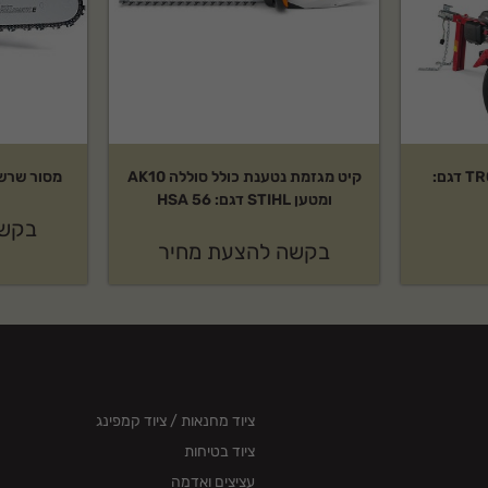
מבקעת 33 טון TROY-BILT דגם:
קיט מגזמת נטענת כולל סוללה AK10
מסור שרשרת STIHL דג
ומטען STIHL דגם: HSA 56
בקשה
בקשה להצעת מחיר
 שירות לאחר מכירה ותמיכה
ציוד מחנאות / ציוד קמפינג
ציוד בטיחות
צועי בקטגוריית טיפול ותחזוקת הדשא. מוצר
עציצים ואדמה