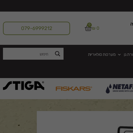
ה
0
079-6999212
₪
0
רת גן
מערכות סולאריות