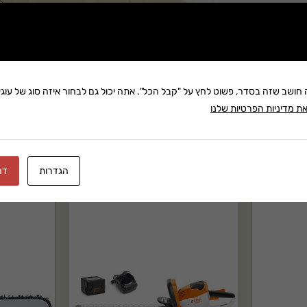
שתף:
STIHL R הוא מוצר מקצועי של STIHL בקטגוריית טיפול ותחזוקת הדשא. מתאים
משלוח: 25 ₪
בקניה מעל 280 ₪: משלוח חינם
זמן אספקה:אי
ה חושב שזה בסדר, פשוט לחץ על "קבל הכל". אתה יכול גם לבחור איזה סוג של עוגיו
ת מדיניות הפרטיות שלנו
הגדרות
דח